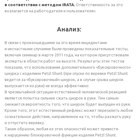
в соответствии с методом IRATA.
Ответственность за это
возлагается на работодателя и пользователя».
Анализ:
В связи с произошедшими за это время инцидентами
и несчастными случаями были проведены показательные тесты,
включая семинар в марте 2011 года, на котором присутствовали
эксперты в области работ на высоте. Результаты этих тестов
показали, что использование дополнительного «буксировочного»
шнурка с изделием Petzl Shunt (при спуске по веревке Petzl Shunt
ведется за «буксировочный» шнурок, а в случае срыва шнурок
выпускается из руки) не всегда эффективно:
В чрезвычайной ситуации естественной человеческой реакцией
является попытка сильнее сжать шнурок в руке. Тем самым
снижается вероятность того, что шнурок будет выпущен из руки.
Кроме того, этот естественный рефлекс может пересилить любое
сознательное действие, направленное на то, чтобы разжать руку
и отпустить веревку.
Таким образом, любая из этих опасностей может привести
к нарушению блокировочной функции изделия Petzl Shunt.