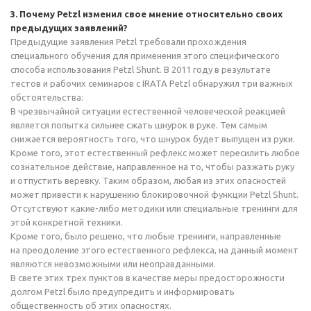
3. Почему Petzl изменил свое мнение относительно своих
предыдущих заявлений?
Предыдущие заявления Petzl требовали прохождения
специального обучения для применения этого специфического
способа использования Petzl Shunt. В 2011 году в результате
тестов и рабочих семинаров с IRATA Petzl обнаружил три важных
обстоятельства:
В чрезвычайной ситуации естественной человеческой реакцией
является попытка сильнее сжать шнурок в руке. Тем самым
снижается вероятность того, что шнурок будет выпущен из руки.
Кроме того, этот естественный рефлекс может пересилить любое
сознательное действие, направленное на то, чтобы разжать руку
и отпустить веревку. Таким образом, любая из этих опасностей
может привести к нарушению блокировочной функции Petzl Shunt.
Отсутствуют
какие-либо
методики или специальные тренинги для
этой конкретной техники.
Кроме того, было решено, что любые тренинги, направленные
на преодоление этого естественного рефлекса, на данный момент
являются невозможными или неоправданными.
В свете этих трех пунктов в качестве меры предосторожности
долгом Petzl было предупредить и информировать
общественность об этих опасностях.