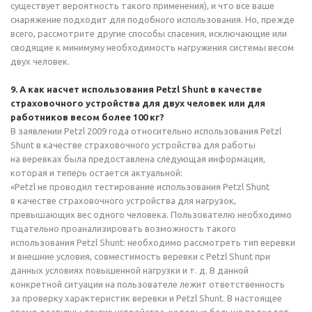
существует вероятность такого применения), и что все ваше
снаряжение подходит для подобного использования. Но, прежде
всего, рассмотрите другие способы спасения, исключающие или
сводящие к минимуму необходимость нагружения системы весом
двух человек.
9. А как насчет использования Petzl Shunt в качестве
страховочного устройства для двух человек или для
работников весом более 100 кг?
В заявлении Petzl 2009 года относительно использования Petzl
Shunt в качестве страховочного устройства для работы
на веревках была предоставлена следующая информация,
которая и теперь остается актуальной:
«Petzl не проводил тестирование использования Petzl Shunt
в качестве страховочного устройства для нагрузок,
превышающих вес одного человека. Пользователю необходимо
тщательно проанализировать возможность такого
использования Petzl Shunt: необходимо рассмотреть тип веревки
и внешние условия, совместимость веревки с Petzl Shunt при
данных условиях повышенной нагрузки
и т. д.
В данной
конкретной ситуации на пользователе лежит ответственность
за проверку характеристик веревки и Petzl Shunt. В настоящее