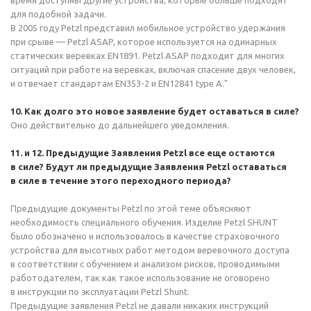
время доступны другие устройства, которые больше подходят
для подобной задачи.
В 2005 году Petzl представил мобильное устройство удержания
при срыве — Petzl ASAP, которое используется на одинарных
статических веревках EN1891. Petzl ASAP подходит для многих
ситуаций при работе на веревках, включая спасение двух человек,
и отвечает стандартам
EN353-2
и EN12841 type A."
10. Как долго это новое заявление будет оставаться в силе?
Оно действительно до дальнейшего уведомления.
11. и 12. Предыдущие Заявления Petzl все еще остаются
в силе? Будут ли предыдущие Заявления Petzl оставаться
в силе в течение этого переходного периода?
Предыдущие документы Petzl по этой теме объясняют
необходимость специального обучения. Изделие Petzl SHUNT
было обозначено и использовалось в качестве страховочного
устройства для высотных работ методом веревочного доступа
в соответствии с обучением и анализом рисков, проводимыми
работодателем, так как такое использование не оговорено
в инструкции по эксплуатации Petzl Shunt.
Предыдущие заявления Petzl не давали никаких инструкций