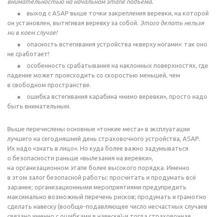
внимательностью на начальном этапе подъема.
выход с ASAP выше точки закрепления веревки, на которой
он установлен, вытягивая веревку за собой.
Этого делать нельзя
ни в коем случае!
опасность встегивания устройства «кверху ногами»: так оно
не сработает!
особенность срабатывания на наклонных поверхностях, где
падение может происходить со скоростью меньшей, чем
в свободном пространстве.
ошибка встегивания карабина «мимо веревки», просто надо
быть внимательным.
Выше перечислены основные «тонкие места» в эксплуатации
лучшего на сегодняшний день страховочного устройства, ASAP.
Их надо «знать в лицо». Но куда более важно задумываться
о безопасности раньше «вылезания на веревки»,
на организационном этапе более высокого порядка. Именно
в этом залог безопасной работы: просчитать и продумать всё
заранее; организационными мероприятиями предупредить
максимально возможный перечень рисков; продумать и грамотно
сделать навеску (
вообще-подавляющее
число несчастных случаев
связано именно с ошибками в навеске)-и тогда страховочная