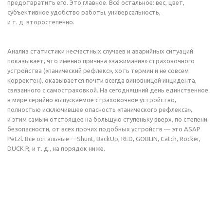
предотвратить его. Это главное. Всё остальное: вес, цвет,
субъективное удобство работы, универсальность,
и т. д.
второстепенно.
Анализ статистики несчастных случаев и аварийных ситуаций
показывает, что именно причина «зажимания» страховочного
устройства («панический рефлекс», хоть термин и не совсем
корректен), оказывается почти всегда виновницей инцидента,
связанного с самостраховкой. На сегодняшний день единственное
в мире серийно выпускаемое страховочное устройство,
полностью исключившее опасность «панического рефлекса»,
и этим самым отстоящее на большую ступеньку вверх, по степени
безопасности, от всех прочих подобных устройств — это ASAP
Petzl. Все остальные —Shunt, BackUp, RED, GOBLIN, Catch, Rocker,
DUCK R,
и т. д.
, на порядок ниже.