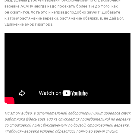
разрушения рабочей веревки, буксируемому по страховочной
веревке АСАПу иногда надо проехать более 1 м до того, как
он схватится. Хоть это и неправдоподобно звучит! Добавьте
к этому растяжение веревки, растяжение обвязки, и, не дай Бог,
удлинение амортизатора.
На этом видео, в испытательной лаборатории имитировался спуск
работника (
здесь груз
100 кг спускается принудительно) по веревке
со страховкой ASAP, буксируемым по другой, страховочной веревке.
«Рабочая» веревка условно обрезалась прямо во время спуска.