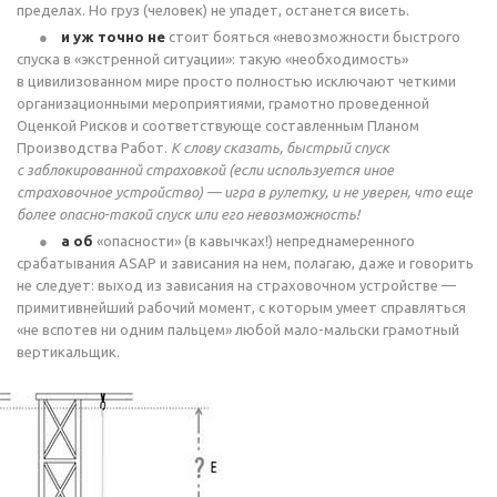
пределах. Но груз (человек) не упадет, останется висеть.
и уж точно не
стоит бояться «невозможности быстрого
спуска в «экстренной ситуации»: такую «необходимость»
в цивилизованном мире просто полностью исключают четкими
организационными мероприятиями, грамотно проведенной
Оценкой Рисков и соответствующе составленным Планом
Производства Работ.
К слову сказать, быстрый спуск
с заблокированной страховкой (если используется иное
страховочное устройство) — игра в рулетку, и не уверен, что еще
более
опасно-такой
спуск или его невозможность!
а об
«опасности» (в кавычках!) непреднамеренного
срабатывания ASAP и зависания на
нем, полагаю
, даже и говорить
не следует: выход из зависания на страховочном устройстве —
примитивнейший рабочий момент, с которым умеет справляться
«не вспотев ни одним пальцем» любой мало-мальски грамотный
вертикальщик.