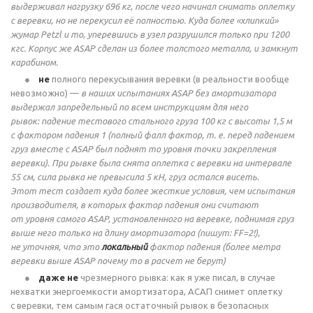
выдерживал нагрузку 696 кг, после чего начинал снимать оплетку
с веревки, но не перекусил её полностью. Куда более «хлипкий»
жумар Petzl и то, уперевшись в узел разрушился только при 1200
кгс. Корпус же
ASAP сделан из
более толстого металла, и замкнут
карабином.
не
полного перекусывания веревки (в
реальности вообще
невозможно) —
в наших испытаниях ASAP без амортизатора
выдержал запредельный по всем инструкциям для него
рывок: падение
тестового стального груза 100 кг с высоты 1,5 м
с фактором падения 1 (полный фалл фактор,
т. е.
перед падением
груз вместе с ASAP был поднят то уровня точки закрепления
веревки). При рывке была снята оплетка с веревки на интервале
55 см, сила рывка не превысила 5 кН, груз остался висеть.
Этот тест создает куда более жесткие условия, чем испытания
производителя, в которых фактор падения они считают
от уровня самого ASAP, установленного на веревке, поднимая груз
выше него только на длину амортизатора (пишут: FF=2!),
не уточняя, что это
локальный
фактор
падения (более
метра
веревки выше ASAP почему то в расчет не берут)
даже не
чрезмерного рывка: как я уже писал, в случае
нехватки энергоемкости
амортизатора, АСАП
снимет оплетку
с веревки, тем самым гася остаточный рывок в безопасных