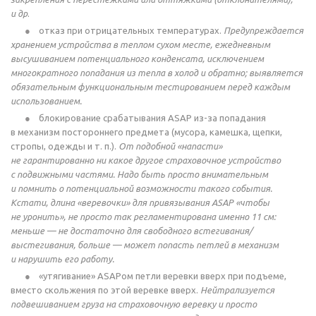
и др
.
отказ при отрицательных температурах.
Предупреждается
хранением устройства в теплом сухом месте, ежедневным
высушиванием потенциального конденсата, исключением
многократного попадания из тепла в холод и обратно; выявляется
обязательным функциональным тестированием перед каждым
использованием.
блокирование срабатывания ASAP
из-за
попадания
в механизм постороннего предмета (мусора, камешка, щепки,
стропы, одежды
и т. п.
).
От подобной «напасти»
не гарантированно ни какое другое страховочное устройство
с подвижными частями. Надо быть просто внимательным
и помнить о потенциальной возможности такого события.
Кстати, длина «веревочки» для привязывания ASAP «чтобы
не уронить», не просто так регламентирована именно 11 см:
меньше — не
достаточно для свободного встегивания/
выстегивания,
больше — может
попасть петлей в механизм
и нарушить его работу.
«утягивание» ASAPом петли веревки вверх при подъеме,
вместо скольжения по этой веревке вверх.
Нейтрализуется
подвешиванием груза на страховочную веревку и просто