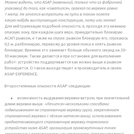
Можно видеть, что ASAP (новенький, только что из фабричной
упаковки) до того, как «схватился», проехал по веревке ровно
1 метр. Не хочется встретить на пути в таком полете
какую-нибудь
выступающую конструкцию, полку или землю!
Для нейтрализации подобной опасности, я, проходя эту нижнюю
опасную зону, при каждом шаге верх, принудительно блокирую
АСАП рывком, и также на спуске: рывком блокирую его, спускаюсь
0,5 м, разблокирую, перевожу до уровня пояса и опять рывком
блокирую. Времени это занимает больше обычного секунд на 20–
30 максимум. Также делается и при остановке для выполнения
работ: устройство поддергивается как можно выше и рывком
блокируется. О таком выходе пишет и производитель в своем
ASAP EXPERIENCE.
Второстепенные опасности
ASAP-следующие
:
возможность выдувания веревки ветром, при значительной
длине веревки выше.
«Лечится» несколькими способами:
подвешиванием на страховочную веревку груза, закреплением
страховочной веревки с лёгким натягом внизу, использованием
преднатягивающего страховочную веревку тормозного
устройства ниже ASAP, организация промежуточных точек
закрепления с перестежками или оттяжками (отклонителями),