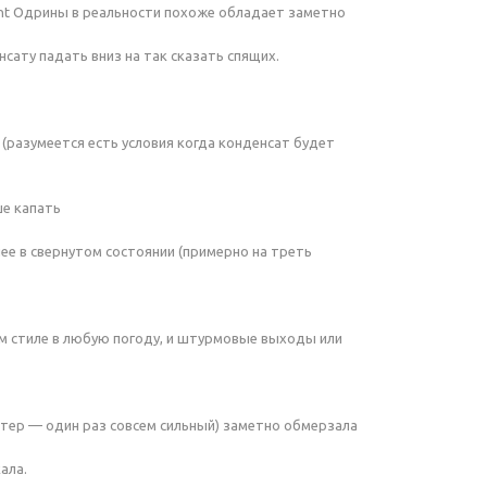
nt Одрины в реальности похоже обладает заметно
ату падать вниз на так сказать спящих.
 (разумеется есть условия когда конденсат будет
ше капать
ее в свернутом состоянии (примерно на треть
м стиле в любую погоду, и штурмовые выходы или
, ветер — один раз совсем сильный) заметно обмерзала
ала.