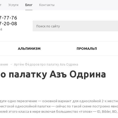
т
Услуги
Блог
Контакты
37-77-76
77-20-08
84
АЛЬПИНИЗМ
ПРОМАЛЬП
жение
-
Артём Фёдоров про палатку Азъ Одрина
о палатку Азъ Одрина
дуги-одно
пересечение — основной вариант для однослойной
2-х
местн
истской однослойной палатки — сейчас по такой схеме построено явн
ей этого класса в мире включая большинство «топов» — ID, Bibler, BD,