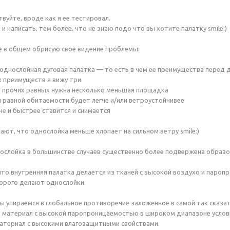
вуйте, вроде как я ее тестировал.
и написать, тем более. что не знаю подо что вы хотите палатку smile:)
е в общем обрисую свое видение проблемы:
а однослойная дуговая палатка — то есть в чем ее преимущества перед
 преимуществ я вижу три.
и прочих равных нужна несколько меньшая площадка
и равной обитаемости будет легче и/или ветроустойчивее
че и быстрее ставится и снимается
ают, что однослойка меньше хлопает на сильном ветру smile:)
ослойка в большинстве случаев существенно более подвержена образо
что внутренняя палатка делается из тканей с высокой воздухо и паро
орого делают однослойки.
ы упираемся в глобальное противоречие заложенное в самой так сказ
 материал с высокой паропроницаемостью в широком диапазоне услови
атериал с высокими влагозащитными свойствами.