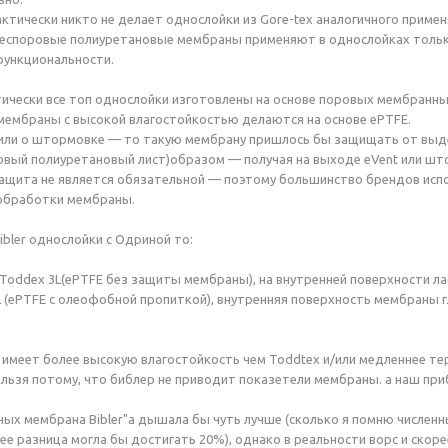
актически никто не делает однослойки из
Gore-tex
аналогичного примен
беспоровые полиуретановые мембраны применяют в однослойках тольк
функциональности.
ически все топ однослойки изготовлены на основе поровых мембранны
ембраны с высокой влагостойкостью делаются на основе ePTFE.
рили о штормовке — то такую мембрану пришлось бы защищать от выд
ровый полиуретановый лист)образом — получая на выходе eVent или 
защита не является обязательной — поэтому большинство брендов исп
обработки мембраны.
ibler однослойки с Одриной то:
 Toddex 3L(ePTFE без защиты мембраны), на внутренней поверхности лам
L (ePTFE с олеофобной пропиткой), внутренняя поверхность мембраны г
о имеет более высокую влагостойкость чем Toddtex и/или медленнее тер
ельзя потому, что библер не приводит показетели мембраны. а наш пр
вных мембрана Bibler"а дышала бы чуть лучше (сколько я помню числе
нее разница могла бы достигать 20%), однако в реальности ворс и скор