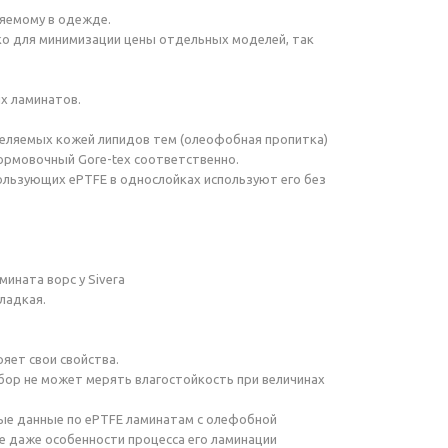
яемому в одежде.
о для минимизации цены отдельных моделей, так
х ламинатов.
еляемых кожей липидов тем (олеофобная пропитка)
штормовочный
Gore-teх
соответственно.
ользующих ePTFE в однослойках используют его без
ината ворс у Sivera
ладкая.
яет свои свойства.
ибор не может мерять влагостойкость при величинах
нные данные по ePTFE ламинатам с олефобной
ее даже особенности процесса его ламинации