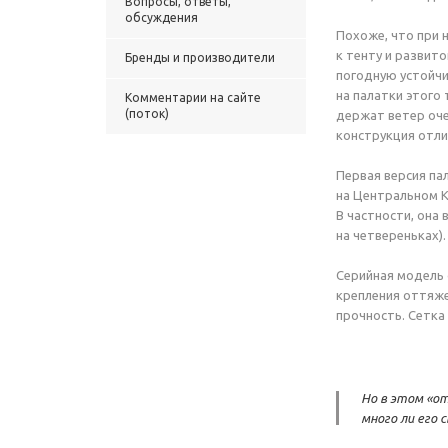
Вопросы, ответы,
обсуждения
Похоже, что при 
к тенту и развит
Бренды и производители
погодную устойчи
на палатки этого 
Комментарии на сайте
(поток)
держат ветер оче
конструкция отли
Первая версия па
на Центральном К
В частности, она
на четвереньках).
Серийная модель 
крепления оттяже
прочность. Сетка
Но в этом «о
много ли его 