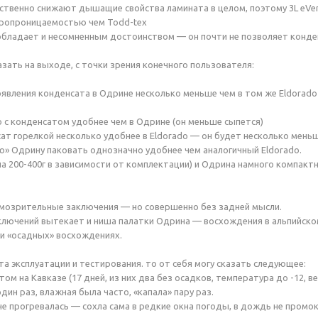
ственно снижают дышащие свойства ламината в целом, поэтому 3L eVe
аропроницаемостью чем
Todd-tex
бладает и несомненным достоинством — он почти не позволяет конденс
азать на выходе, с точки зрения конечного пользователя:
оявления конденсата в Одрине несколько меньше чем в том же Eldorado
do с конденсатом удобнее чем в Одрине (он меньше сыпется)
сат горелкой несколько удобнее в Eldorado — он будет несколько мень
ю» Одрину паковать однозначно удобнее чем аналогичный Eldorado.
на
200-400г
в зависимости от комплектации) и Одрина намного компактн
умозрительные заключения — но совершенно без задней мысли.
ключений вытекает и ниша палатки Одрина — восхождения в альпийско
ри «осадных» восхождениях.
та эксплуатации и тестирования. то от себя могу сказать следующее:
летом на Кавказе (17 дней, из них два без осадков, температура до -12
дин раз, влажная была часто, «капала» пару раз.
не прогревалась — сохла сама в редкие окна погоды, в дождь не промок