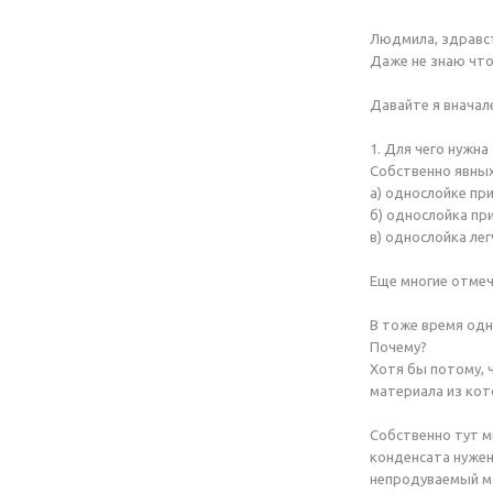
Людмила, здравст
Даже не знаю что 
Давайте я вначал
1. Для чего нужн
Собственно явных
а) однослойке пр
б) однослойка пр
в) однослойка лег
Еще многие отмеч
В тоже время одн
Почему?
Хотя бы потому, 
материала из кот
Собственно тут м
конденсата нужен
непродуваемый м