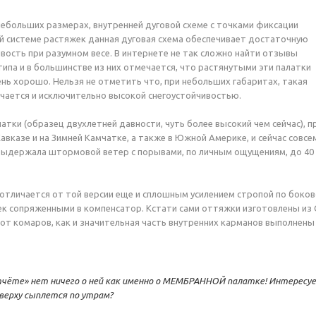
небольших размерах, внутренней дуговой схеме с точками фиксации
ой системе растяжек данная дуговая схема обеспечивает достаточную
вость при разумном весе. В интернете не так сложно найти отзывы
типа и в большинстве из них отмечается, что растянутыми эти палатки
нь хорошо. Нельзя не отметить что, при небольших габаритах, такая
чается и исключительно высокой снегоустойчивостью.
латки (образец двухлетней давности, чуть более высокий чем сейчас), 
авказе и на Зимней Камчатке, а также в Южной Америке, и сейчас совсе
 выдержала штормовой ветер с порывами, по личным ощущениям, до 40
отличается от той версии еще и сплошным усилением стропой по боко
к сопряженными в компенсатор. Кстати сами оттяжки изготовлены из
 от комаров, как и значительная часть внутренних карманов выполнены
тчёте» нет ничего о ней как именно о МЕМБРАННОЙ палатке! Интересуе
сверху сыплется по утрам?