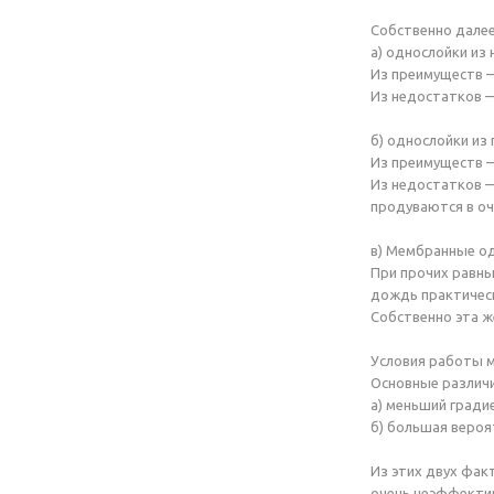
Собственно далее
а) однослойки из
Из преимуществ —
Из недостатков —
б) однослойки из
Из преимуществ 
Из недостатков —
продуваются в оч
в) Мембранные о
При прочих равн
дождь практическ
Собственно эта ж
Условия работы м
Основные различи
а) меньший гради
б) большая вероя
Из этих двух фак
очень неэффекти