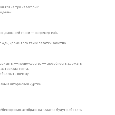
лятся на три категории:
моделей.
ошо дышащей ткани — например epic.
ождь, кроме того такие палатки заметно
варианты — преимущества — способность держать
 материала тента.
объяснить почему.
раны в штормовой куртке.
о/беспоровая мембрана на палатке будут работать