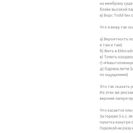
на мембрану суще
более высокой п
в) Ворс
Todd-tex
о
Что я вижу так ск
а) Вероятность п
и там и там)
б) Жить в Eldora
в) Топить конден
г) «Невытопленну
д) Одрина легче (
по ощущениям)
Это так сказать 
Из этих же умоза
верхние лагеря п
Что касается опы
За горную 5 к.с. 
палатка изнутри о
Горелкой ни разу 