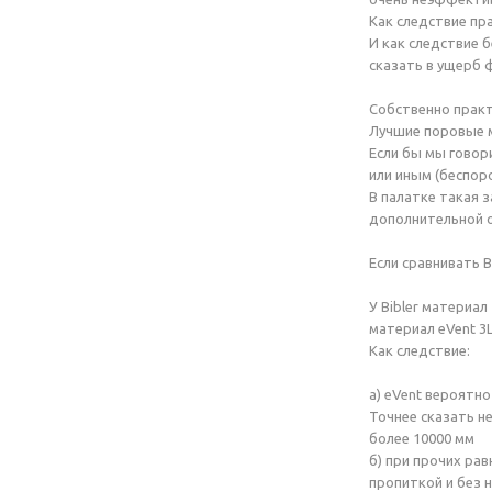
Как следствие пр
И как следствие 
сказать в ущерб 
Собственно практ
Лучшие поровые м
Если бы мы гово
или иным (беспо
В палатке такая 
дополнительной 
Если сравнивать B
У Bibler материал
материал eVent 3
Как следствие:
а) eVent вероятн
Точнее сказать н
более 10000 мм
б) при прочих ра
пропиткой и без 