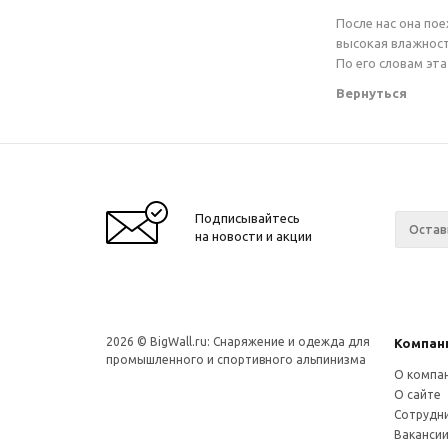
После нас она по
высокая влажност
По его словам эт
Вернуться
Подписывайтесь
на новости и акции
2026 © BigWall.ru: Снаряжение и одежда для
Компан
промышленного и спортивного альпинизма
О компа
О сайте
Сотрудн
Ваканси