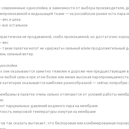
 современные однослойки, в зависимости от выбора производителя, де
 непромокаемой и недышащей ткани — на российском рынке есть пара 
 вес и цена.
 все остальное
 практически не продуваемой, слабо промокаемой, но достаточно хор
— вес
 такие палатки могут не «держать» сильный и/или продолжительный д
ень сильный ветер.
днослойки
ых они оказываются заметно тяжелее и дороже чем предшествующие 
и любой силы и при этом более или менее высокая паропроницаемость
е категория оказывается наиболее разнообразной — сейчас попробую 
ембраны в палатке очень сильно отличаются от условий работы мемб
я:
ент парциальных давлений водяного пара на мембране
тность минусовой температуры изнутри на мембране
тов так сказать вытекает, что беспоровая или комбинированная поров
вно.