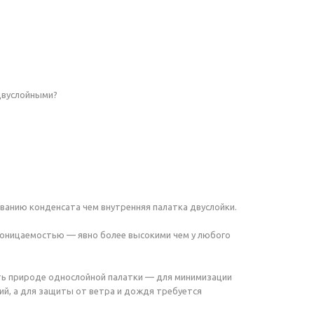
 двуслойными?
ванию конденсата чем внутренняя палатка двуслойки.
проницаемостью — явно более высокими чем у любого
ать природе однослойной палатки — для минимизации
й, а для защиты от ветра и дождя требуется