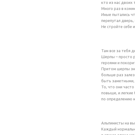
кто из нас двоих 
Много раз в комм
Иные пытались чт
перепутал дверь,
Не стройте себе 
Там все за тебя 
Шерпы – просто ра
героями и покорит
Притом шерпы зна
больше раз залез
быть заметными, 
То, что они часто
повыше, и легкие
по определению н
Альпинисты на вы
Каждый нормальны