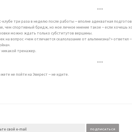
***
с-клубе три раза в неделю после работы – вполне адекватная подготов
ше, чем спортивный бридж, но мое личное мнение такое – если хочешь х
ровки можно ждать только субститутов вершины.
ек на вопрос <чем отличается скалолазание от альпинизма?> ответил – 
ойна».
 никакой тренажер.
***
жете не пойти на Эверест – не идите.