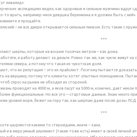
тут инвалид».
ерческих экспедициях видел, как здоровые и сильные мужчины вдруг сда
о-то врать, например «моя девушка беременна и я должен быть с ней». 
 извините и прощайте.
иллюзий – не все двери открывается сильным пинком. Есть такие с пруж
***
делают шерпы, которые на восьми тысячах метров – как дома.
ботяги, и работу делают за деньги. Ровно так же, как чукчи живут на 
елями севера, а потому что такая их чукотская доля.
ют, что их репутация – это их прайслист. Поэтому пытаются доказать
ть на вершину, потому что клиенты хотят опытных помощников. Пытаю
чтоб спрос на рынке не обходил их стороной.
 жизнь проводят на 4000 м, а яков пасут на 5000 м, конечно, дает некое
 более функциональные: Но все это – стартовые данные. Знаю много пр
иже уровня моря, бежит на гору так, как шерпам даже после дозы ЛСД 
***
соте шыряются какими то стероидами, иначе – хана.
й и в меру умный альпинист (такие тоже есть) имеет в своей личной а