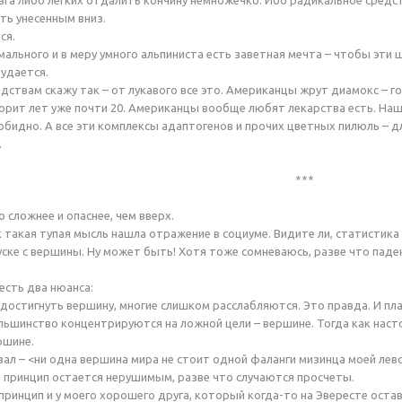
озга либо легких отдалить кончину немножечко. Ибо радикальное средс
ть унесенным вниз.
ся.
мального и в меру умного альпиниста есть заветная мечта – чтобы эти
 удается.
дствам скажу так – от лукавого все это. Американцы жрут диамокс – г
орит лет уже почти 20. Американцы вообще любят лекарства есть. Наш
зобидно. А все эти комплексы адаптогенов и прочих цветных пилюль – д
.
***
 сложнее и опаснее, чем вверх.
к такая тупая мысль нашла отражение в социуме. Видите ли, статистика
уске с вершины. Ну может быть! Хотя тоже сомневаюсь, разве что пад
есть два нюанса:
к достигнуть вершину, многие слишком расслабляются. Это правда. И пл
ольшинство концентрируются на ложной цели – вершине. Тогда как нас
ршине.
зал – <ни одна вершина мира не стоит одной фаланги мизинца моей лево
о принцип остается нерушимым, разве что случаются просчеты.
принцип и у моего хорошего друга, который когда-то на Эвересте остави