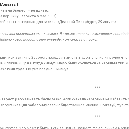
 (Алматы)
ойти на Эверест – не идите…
а вершину Эвереста в мае 2007)
ий текст интервью для газеты «Деловой Петербург», 29 августа
я знаю, как копытами рыть землю. Я также знаю, что загнанных лошадей
идимо когда подошла моя очередь, кончились патроны.
ям, как зайти на Эверест, передай там опыт свой, знание и прочее что 
ми глазами. Зря я тогда кивнул. Надо было сослаться на нервный тик. Я 
ахотели туда. Но уже поздно – кивнул
***
а Эверест рассказывать бесполезно, если сначала население не избавит
 организации забетонировали общественное мнение. Пожалуй, тут ст
***
мое крутое, что может быть. Если зашел на Эверест, то альпинизм можн