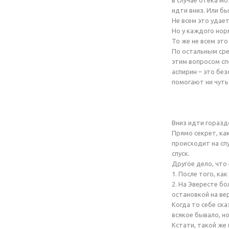
в случае отека м
идти вниз. Или бы
Не всем это удает
Но у каждого нор
То же не всем это
По остальным сре
этим вопросом сп
аспирин – это бе
помогают ни чуть
Вниз идти гораздо
Прямо секрет, ка
происходит на сп
спуск.
Другое дело, что 
1. После того, ка
2. На Эвересте б
остановкой на ве
Когда то себе ска
всякое бывало, н
Кстати, такой же 