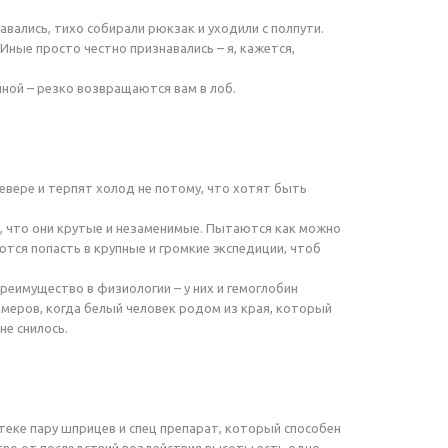
вались, тихо собирали рюкзак и уходили с полпути.
Иные просто честно признавались – я, кажется,
иной – резко возвращаются вам в лоб.
севере и терпят холод не потому, что хотят быть
, что они крутые и незаменимые. Пытаются как можно
тся попасть в крупные и громкие экспедиции, чтоб
 преимущество в физиологии – у них и гемоглобин
имеров, когда белый человек родом из края, который
не снилось.
птеке пару шприцев и спец препарат, который способен