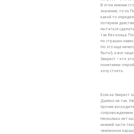
В этом мнении сто
значение, то по 
какой то определ
потеряли девстве
пытаться сделать 
так без конца. По
по страшно нависа
Но это еще ничег
быть!), и все чащ
Эверест – кто эт
понятиями <герой>
хочу стоять.
Если на Эверест 
Далеко не так. Ув
прочие восходите
сопровождением. 
Несколько лет на
нижней части тел
чемпионом параол