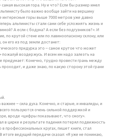
 самая высокая гора. Ну и что? Если бы размер имел
 альпинисту было важно вообще зайти на вершину
ее интересные горы выше 7000 метров уже давно
Теперь альпинисты стали сами себе усложнять жизнь и
имой? А если с бодуна? А если без подгузников?>. И
е, по крутой стене или по лавиноопасному склону, или
 он его из под земли достанет:
тического придурка это – самое крутое что может
с> пожалуй воздержусь. И всем им надо залезть на
еще придумает: Конечно, трудно провести грань между
ь проходит, и даже знаю, по какую сторону этой грани
ый.
важнее – сила духа. Конечно, и старые, и инвалиды, и
всего пользуются очень сильной поддержкой и
оре, вроде <цифры показывают, что смогу>.
ал в цирке и результате падения потерял подвижность
 в профессиональных кругах, пишет книги, стал
В итоге ведущий передачи сказал: «Я уже не понимаю,