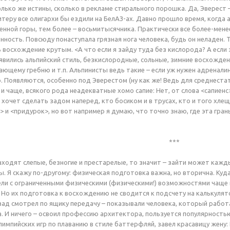
лько же истины, сколько в рекламе стирального порошка. Да, Эверест –
Питеру все олигархи бы ездили на БелАЗ-ах. Давно прошло время, когда
енной горы, тем более – восьмитысячника. Практически все более-мен
нность. Повсюду понаступала грязная нога человека, будь он неладен. 
восхождение крутым. <А что если я зайду туда без кислорода? А если з
явились альпийский стиль, безкислородные, сольные, зимние восхождени
ющему гребню и т.п. Альпинисты ведь такие – если уж нужен адреналин,
о. Появляются, особенно под Эверестом (ну как же! Ведь для среднеста
е и чаще, всякого рода неадекватные хомо сапие: Нет, от слова <сапиен
о хочет сделать задом наперед, кто босиком и в трусах, кто и того хл
 и <придурок>, но вот например я думаю, что точно знаю, где эта гран
***
заходят слепые, безногие и престарелые, то значит – зайти может кажд
ы. Я скажу по-другому: физическая подготовка важна, но вторична. Куда 
ли с ограниченными физическими (физическими!) возможностями чаще 
Но их подготовка к восхождению не сводится к подсчету на калькулят
зад смотрел по ящику передачу – показывали человека, который работ
а. И ничего – освоил профессию архитектора, пользуется популярностью
импийских игр по плаванию в стиле баттерфляй, завел красавицу жену: 