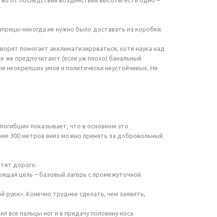
тво от последствий воздействия высоты есть одно –
 шприцы никогда не нужно было доставать из коробки.
оворят помогает акклиматизироваться, хотя наука над
и же предпочитают (если уж плохо) банальный
ля неокрепших умов и политически неустойчивых. Не
 погибших показывает, что в основном это
ение 300 метров вниз можно принять за добровольный
атят дорого.
тоящая цель – базовый лагерь с промежуточной
й руки>. Конечно труднее сделать, чем заявить,
л все пальцы ног и в придачу половину носа.