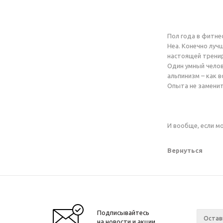
Пол года в фитне
Неа. Конечно луч
настоящей трени
Один умный челов
альпинизм – как в
Опыта не заменит
И вообще, если мо
Вернуться
Подписывайтесь
на новости и акции