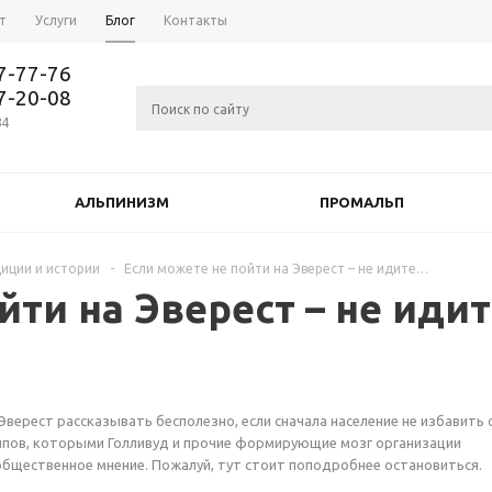
т
Услуги
Блог
Контакты
37-77-76
77-20-08
84
АЛЬПИНИЗМ
ПРОМАЛЬП
иции и истории
-
Если можете не пойти на Эверест – не идите…
йти на Эверест – не иди
 Эверест рассказывать бесполезно, если сначала население не избавить 
пов, которыми Голливуд и прочие формирующие мозг организации
бщественное мнение. Пожалуй, тут стоит поподробнее остановиться.