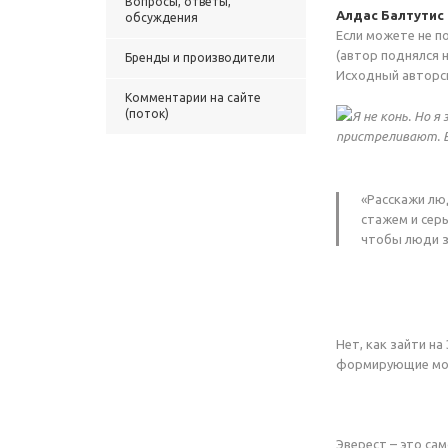
Вопросы, ответы,
Алдас Балтутис
обсуждения
Если можете не п
(автор поднялся н
Бренды и производители
Исходный авторск
Комментарии на сайте
(поток)
Я не конь. Но 
пристреливают. В
«Расскажи люд
стажем и серы
чтобы люди з
Нет, как зайти н
формирующие мозг
Эверест – это са