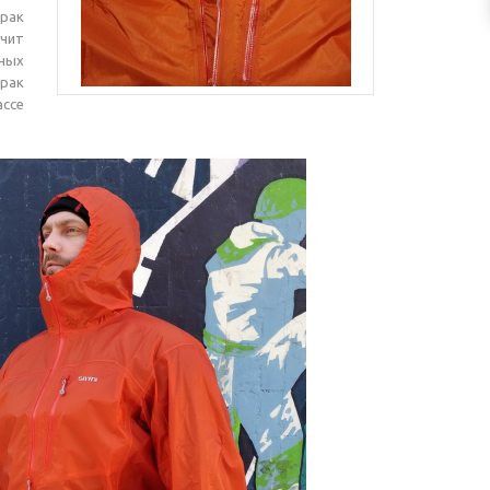
рак
чит
ьных
орак
ассе