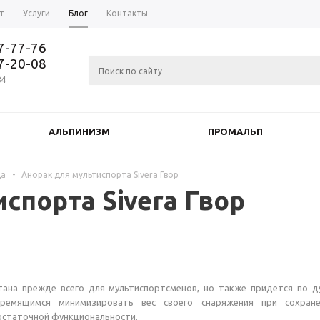
т
Услуги
Блог
Контакты
37-77-76
77-20-08
84
АЛЬПИНИЗМ
ПРОМАЛЬП
а
-
Анорак для мультиспорта Sivera Гвор
спорта Sivera Гвор
ана прежде всего для мультиспортсменов, но также придется по 
ремящимся минимизировать вес своего снаряжения при сохране
остаточной функциональности.