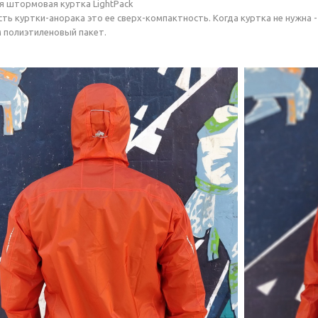
 штормовая куртка LightPack
ть куртки-анорака это ее сверх-компактность. Когда куртка не нужна -
 полиэтиленовый пакет.