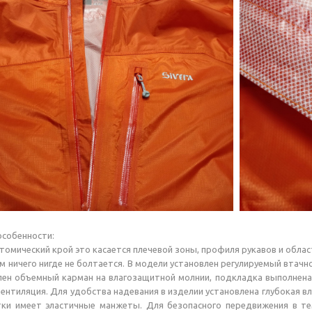
особенности:
томический крой это касается плечевой зоны, профиля рукавов и обла
м ничего нигде не болтается. В модели установлен регулируемый втач
лен объемный карман на влагозащитной молнии, подкладка выполнена
ентиляция. Для удобства надевания в изделии установлена глубокая вл
тки имеет эластичные манжеты. Для безопасного передвижения в те