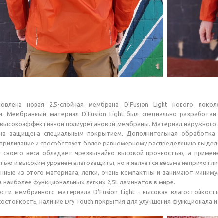
новлена новая 2.5-слойная мембрана D'Fusion Light нового пок
и. Мембранный материал D'Fusion Light был специально разработа
 высокоэффективной полиуретановой мембраны. Материал наружного сл
а защищена специальным покрытием. Дополнительная обработка D
 прилипание и способствует более равномерному распределению выделя
для своего веса обладает чрезвычайно высокой прочностью, а приме
ью и высоким уровнем влагозащиты, но и является весьма неприхотлив
нные из этого материала, легки, очень компактны и занимают минимум
з наиболее функциональных легких 2,5L ламинатов в мире.
сти мембранного материала D’Fusion Light - высокая влагостойкост
состойкость, наличие Dry Touch покрытия для улучшения функционала 