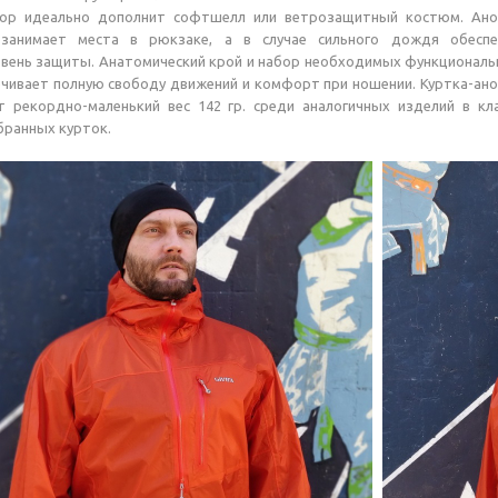
вор идеально дополнит софтшелл или ветрозащитный костюм. Ано
 занимает места в рюкзаке, а в случае сильного дождя обеспе
вень защиты. Анатомический крой и набор необходимых функционал
ечивает полную свободу движений и комфорт при ношении. Куртка-ан
ет рекордно-маленький вес 142 гр. среди аналогичных изделий в кл
бранных курток.