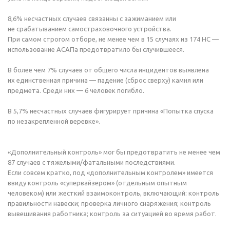
8,6% несчастных случаев связанны с зажиманием или
не срабатыванием самостраховочного устройства.
При самом строгом отборе, не менее чем в 15 случаях из 174 НС —
использование АСАПа предотвратило бы случившееся.
В более чем 7% случаев от общего числа инцидентов выявлена
их единственная причина — падение (сброс сверху) камня или
предмета. Среди них — 6 человек погибло.
В 5,7% несчастных случаев фигурирует причина «Попытка спуска
по незакрепленной веревке».
«Дополнительный контроль» мог бы предотвратить не менее чем
87 случаев с тяжелыми/фатальными последствиями.
Если совсем кратко, под «дополнительным контролем» имеется
ввиду контроль «супервайзером» (отдельным опытным
человеком) или жесткий взаимоконтроль, включающий: контроль
правильности навески; проверка личного снаряжения; контроль
вывешивания работника; контроль за ситуацией во время работ.