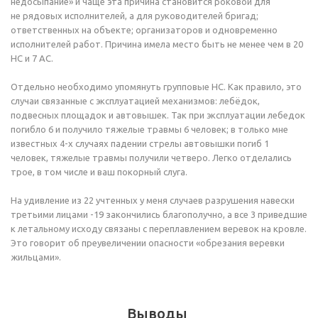
недосыпание» и чаще эта причина становится роковой для
не рядовых исполнителей, а для руководителей бригад;
ответственных на объекте; организаторов и одновременно
исполнителей работ. Причина имела место быть не менее чем в 20
НС и 7 АС.
Отдельно необходимо упомянуть групповые НС. Как правило, это
случаи связанные с эксплуатацией механизмов: лебёдок,
подвесных площадок и автовышек. Так при эксплуатации лебедок
погибло 6 и получило тяжелые травмы 6 человек; в только мне
известных
4-х
случаях падении стрелы автовышки погиб 1
человек, тяжелые травмы получили четверо. Легко отделались
трое, в том числе и ваш покорный слуга.
На удивление из 22 учтенных у меня случаев разрушения навески
третьими лицами -19 закончились благополучно, а все 3 приведшие
к летальному исходу связаны с переплавлением веревок на кровле.
Это говорит об преувеличении опасности «обрезания веревки
жильцами».
Выводы