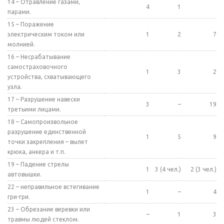
14 – Отравление газами,
4
1
парами.
15 – Поражение
электрическим током или
1
2
7
молнией.
16 – Несрабатывание
самостраховочного
1
3
2
устройства, схватывающего
узла.
17 – Разрушение навески
3
–
19
третьими лицами.
18 – Самопроизвольное
разрушение единственной
1
5
9
точки закрепления – вылет
крюка, анкера и т.п.
19 – Падение стрелы
1
3 (4 чел.)
2 (3 чел.)
автовышки.
22 – неправильное встегивание
1
–
4
гри-гри.
23 – Обрезание веревки или
–
1
3
травмы людей стеклом.