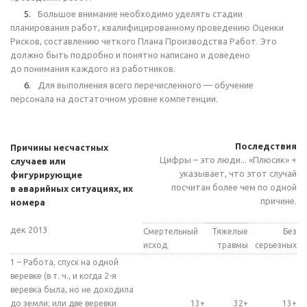
Большое внимание необходимо уделять стадии
планирования работ, квалифицированному проведению Оценки
Рисков, составлению четкого Плана Производства Работ. Это
должно быть подробно и понятно написано и доведено
до понимания каждого из работников.
Для выполнения всего перечисленного — обучение
персонала на достаточном уровне компетенции.
Последствия
Причины несчастных
Цифры – это люди... «Плюсик» +
случаев или
указывает, что этот случай
фигурирующие
посчитан более чем по одной
в аварийных ситуациях, их
причине.
номера
дек 2013
Смертельный
Тяжелые
Без
исход
травмы
серьезных
1 – Работа, спуск на одной
веревке (в т. ч., и когда 2-я
веревка была, но не доходила
до земли; или две веревки
13+
32+
13+