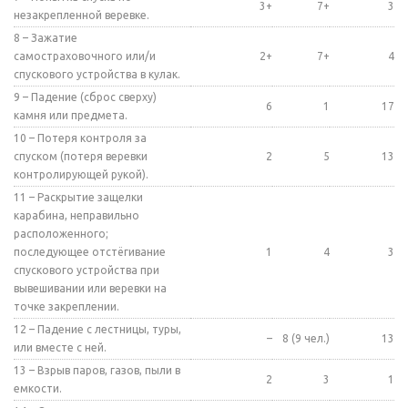
3+
7+
3
незакрепленной веревке.
8 – Зажатие
самостраховочного или/и
2+
7+
4
спускового устройства в кулак.
9 – Падение (сброс сверху)
6
1
17
камня или предмета.
10 – Потеря контроля за
спуском (потеря веревки
2
5
13
контролирующей рукой).
11 – Раскрытие защелки
карабина, неправильно
расположенного;
последующее отстёгивание
1
4
3
спускового устройства при
вывешивании или веревки на
точке закреплении.
12 – Падение с лестницы, туры,
–
8 (9 чел.)
13
или вместе с ней.
13 – Взрыв паров, газов, пыли в
2
3
1
емкости.