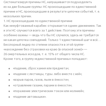
Систематизируя причины НС, напрашивается подразделить
их на две большие группы: НС произошедшие по единственной
причине и НС, произошедшие в результате цепочки событий,
т. е.
нескольких причин.
1. НС произошедшие по единственной причине
Как немуфтованный карабин: открывается одним движением. Так
и эти
НС-случаются
всего за 1 действие. Поэтому эти причины
особенно важны — ведь что бы НС случился, здесь не требуется
ни какая цепочка совпадений. Только
1-единственный
шаг-и
всё…
Бесспорный лидер по степени опасности в этой группе-
«нахождение без страховки на краю (в опасной зоне)» —
26 смертельных исходов,
т. е.
15% от общего числа НС.
Кроме того, в группу «единственной причины» попадают:
«падение, сброс камня или предмета»;
«падение с лестницы, туры. либо вместе с ней»;
«взрыв паров, газов, пыли в ёмкости»;
«отравление газами, парами в ёмкости»;
«поражение электрическим током или молнией»;
«падение автовышки».