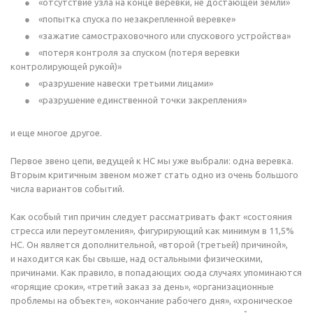
«отсутствие узла на конце веревки, не достающей земли»
«попытка спуска по незакрепленной веревке»
«зажатие самостраховочного или спускового устройства»
«потеря контроля за спуском (потеря веревки
контролирующей рукой)»
«разрушение навески третьими лицами»
«разрушение единственной точки закрепления»
и еще многое другое.
Первое звено цепи, ведущей к НС мы уже выбрали: одна веревка.
Вторым критичным звеном может стать одно из очень большого
числа вариантов событий.
Как особый тип причин следует рассматривать факт «состояния
стресса или переутомления», фигурирующий как минимум в 11,5%
НС. Он является дополнительной, «второй (третьей) причиной»,
и находится как бы свыше, над остальными физическими,
причинами. Как правило, в попадающих сюда случаях упоминаются
«горящие сроки», «третий заказ за день», «организационные
проблемы на объекте», «окончание рабочего дня», «хроническое