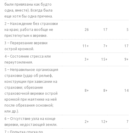
были привязаны как будто
одна, вместе). Всегда была
еще хотя бы одна причина.
2 – Нахождение без страховки
на краю; работа вообще не
26
17
5
пристегнутым к веревке.
3 – Перерезание веревки
11+
7+
17
острой кромкой.
4 – Состояние стресса или
3+
15+
9+
переутомления.
5 – Неправильное организация
страховки (удар об рельеф,
конструкции при зависании на
страховке; обрезание
8+
8+
14
страховочной веревки острой
кромкой при маятнике на ней
после обрезания основной;
или др.).
6 – Отсутствие узла на конце
2+
12+
7
веревки, недостающей земли.
7 – Попытка спуска по