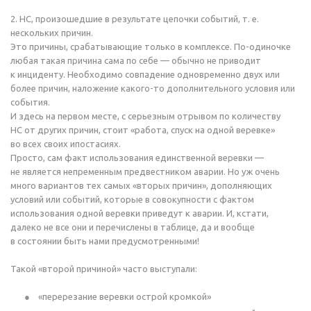
2. НС, произошедшие в результате цепочки событий,
т. е.
нескольких причин.
Это причины, срабатывающие только в комплексе.
По-одиночке
любая такая причина сама по себе — обычно не приводит
к инциденту. Необходимо совпадение одновременно двух или
более причин, наложение
какого-то
дополнительного условия или
события.
И здесь на первом месте, с серьезным отрывом по количеству
НС от других причин, стоит «работа, спуск на одной веревке»
во всех своих ипостасиях.
Просто, сам факт использования единственной веревки —
не является непременным предвестником аварии. Но уж очень
много вариантов тех самых «вторых причин», дополняющих
условий или событий, которые в совокупности с фактом
использования одной веревки приведут к аварии. И, кстати,
далеко не все они и перечислены в таблице, да и вообще
в состоянии быть нами предусмотренными!
Такой «второй причиной» часто выступали:
«перерезание веревки острой кромкой»