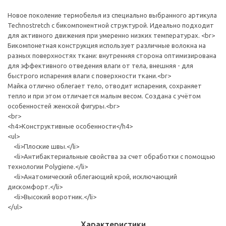
Новое поколение термобелья из специально выбранного артикула
Technostretch с бикомпонентной структурой. Идеально подходит
для активного движения при умеренно низких температурах. <br>
Бикомпонетная конструкция использует различные волокна на
разных поверхностях ткани: внутренняя сторона оптимизирована
для эффективного отведения влаги от тела, внешняя - для
быстрого испарения влаги с поверхности ткани.<br>
Майка отлично облегает тело, отводит испарения, сохраняет
тепло и при этом отличается малым весом. Создана с учётом
особенностей женской фигуры.<br>
<br>
<h4>Конструктивные особенности</h4>
<ul>
<li>Плоские швы.</li>
<li>Антибактериальные свойства за счет обработки с помощью
технологии Polygiene.</li>
<li>Анатомический облегающий крой, исключающий
дискомфорт.</li>
<li>Высокий воротник.</li>
</ul>
Характеристики