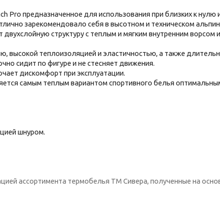
tch Pro предназначенное для использования при близких к нулю
отлично зарекомендовало себя в высотном и техническом альпин
ет двухслойную структуру с теплым и мягким внутренним ворсом 
ю, высокой теплоизоляцией и эластичностью, а также длитель
чно сидит по фигуре и не стесняет движения.
чает дискомфорт при эксплуатации.
ляется самым теплым вариантом спортивного белья оптимальным
цией шнуром.
ацией ассортимента термобелья ТМ Сивера, полученные на осно