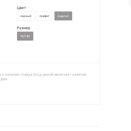
Цвет
черный
графит
содалит
Размер
50/182
о наличии товара (под ценой) включает наличие
адам.