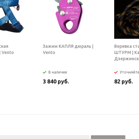
сная
Зажим КАПЛЯ дюраль |
Веревка ст
 Vento
Vento
ШТУРМ | К
Дзержинск
В наличии
Уточняйт
3 840
руб.
82
руб.