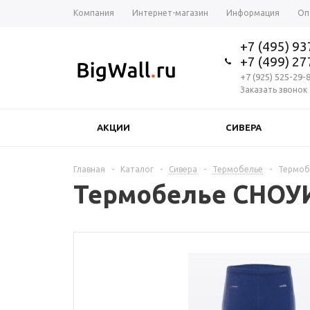
Компания
Интернет-магазин
Информация
Оп
+7 (495) 9
+7 (499) 2
+7 (925) 525-29-
Заказать звонок
АКЦИИ
СИВЕРА
Главная
-
Каталог
-
Сивера
-
Термобелье
-
Термобе
Термобелье СНОУИ П