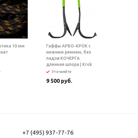
атика 10 мм
Гаффы АРБО-КРОК с
Блок-рол
анат
нижним ремнем, без
ТАРЗАН |
падов КОЧЕРГА
длинная шпора | Krok
е
Уточняйте
В налич
9 500
руб.
5 950
ру
+7 (495) 937-77-76