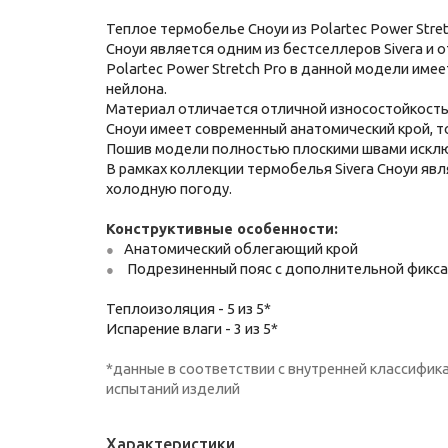
Теплое термобелье Сноуи из Polartec Power Stre
Сноуи является одним из бестселлеров Sivera и 
Polartec Power Stretch Pro в данной модели име
нейлона.
Материал отличается отличной износостойкость
Сноуи имеет современный анатомический крой, то
Пошив модели полностью плоскими швами исклю
В рамках коллекции термобелья Sivera Сноуи яв
холодную погоду.
Конструктивные особенности:
Анатомический облегающий крой
Подрезиненный пояс с дополнительной фикса
Теплоизоляция - 5 из 5*
Испарение влаги - 3 из 5*
*данные в соответствии с внутренней классифик
испытаний изделий
Характеристики