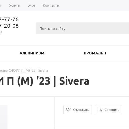
т
Услуги
Блог
Контакты
37-77-76
77-20-08
84
АЛЬПИНИЗМ
ПРОМАЛЬП
лье СНОУИ П (М) '23 | Sivera
 (М) '23 | Sivera
Отложить
Сравнить