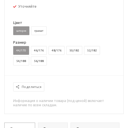
Уточняйте
Цвет
шторм
гранат
Размер
44/170
46/176
48/176
50/182
52/182
54/188
56/188
Поделиться
Информация о наличии товара (под ценой) включает
наличие по всем складам.