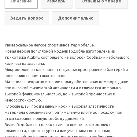
Описание
Размеры
Отзывы о товаре
Задать вопрос
Дополнительно
Универсальное легкое спортивное термобелье.
Новая версия популярной модели Годобль изготовлена из
трикотажа AltiDry, состоящего из волокон Coolmax и небольшого
количества эластана.
Микроволокна ткани препятствую распространению бактерий и
появлению неприятных запахов.
Материал прекрасно испаряет влагу обеспечивая комфорт даже
при высокой физической активности и отличается не только
высокой функциональностью, но и высокой прочностью и
износостойкостью.
Плоские швы, продуманный крой и высокая эластичность
материала обеспечивают оптимальную плотную посадку, при
этом сохраняя полную свободу движений.
Белье Годобль не только отлично впишется в комплект
альпиниста, горного туриста или участника спортивных
состязаний, но и пригодится многим простым любителям