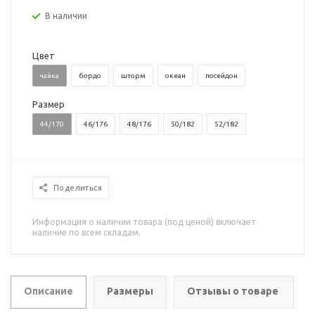
В наличии
Цвет
чайка
бордо
шторм
океан
посейдон
Размер
44/170
46/176
48/176
50/182
52/182
Поделиться
Информация о наличии товара (под ценой) включает
наличие по всем складам.
Описание
Размеры
Отзывы о товаре