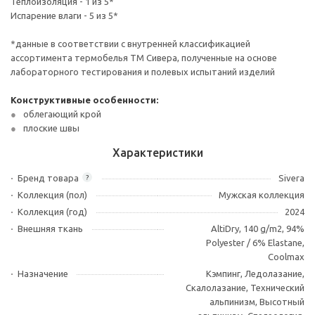
Теплоизоляция - 1 из 5*
Испарение влаги - 5 из 5*
*данные в соответствии с внутренней классификацией
ассортимента термобелья ТМ Сивера, полученные на основе
лабораторного тестирования и полевых испытаний изделий
Конструктивные особенности:
облегающий крой
плоские швы
Характеристики
Бренд товара
Sivera
?
Коллекция (пол)
Мужская коллекция
Коллекция (год)
2024
Внешняя ткань
AltiDry, 140 g/m2, 94%
Polyester / 6% Elastane,
Coolmax
Назначение
Кэмпинг, Ледолазание,
Скалолазание, Технический
альпинизм, Высотный