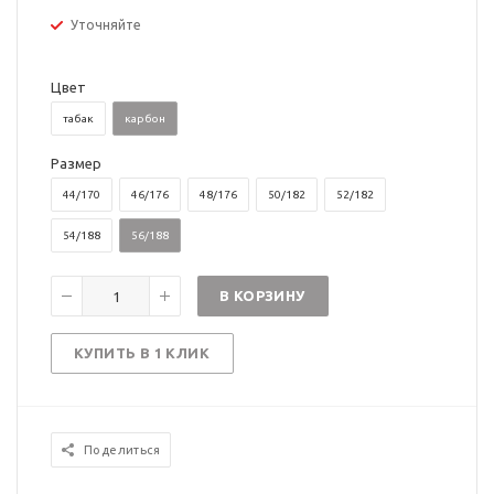
Уточняйте
Цвет
табак
карбон
Размер
44/170
46/176
48/176
50/182
52/182
54/188
56/188
В КОРЗИНУ
КУПИТЬ В 1 КЛИК
Поделиться