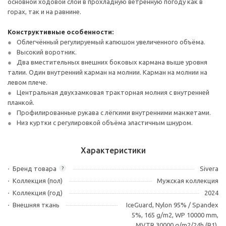
основной ходовой слой в прохладную ветренную погоду как в
горах, так и на равнине.
Конструктивные особенности:
Облегчённый регулируемый капюшон увеличенного объёма.
Высокий воротник.
Два вместительных внешних боковых кармана выше уровня
талии. Один внутренний карман на молнии. Карман на молнии на
левом плече.
Центральная двухзамковая тракторная молния с внутренней
планкой.
Профилированные рукава с лёгкими внутренними манжетами.
Низ куртки с регулировкой объёма эластичным шнуром.
Характеристики
Бренд товара
Sivera
?
Коллекция (пол)
Мужская коллекция
Коллекция (год)
2024
Внешняя ткань
IceGuard, Nylon 95% / Spandex
5%, 165 g/m2, WP 10000 mm,
MVTR 30000 g/m2/24h (B1),