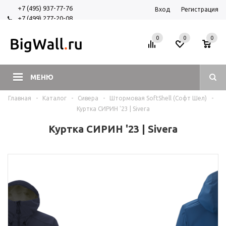
+7 (495) 937-77-76
Вход
Регистрация
+7 (499) 277-20-08
+7 (925) 525-29-84
0
0
0
МЕНЮ
Главная
-
Каталог
-
Сивера
-
Штормовая SoftShell (Софт Шел)
-
Куртка СИРИН '23 | Sivera
Куртка СИРИН '23 | Sivera