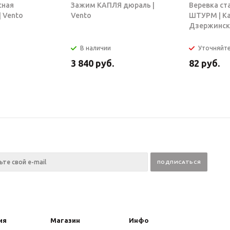
сная
Зажим КАПЛЯ дюраль |
Веревка ст
 Vento
Vento
ШТУРМ | К
Дзержинск
В наличии
Уточняйт
3 840
руб.
82
руб.
ия
Магазин
Инфо