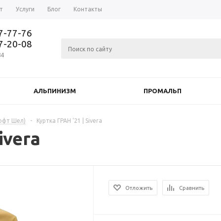
т
Услуги
Блог
Контакты
37-77-76
77-20-08
84
АЛЬПИНИЗМ
ПРОМАЛЬП
Софт Шел)
-
Куртка ГРАН '21 | Sivera
ivera
Отложить
Сравнить