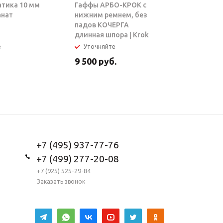
атика 10 мм
Гаффы АРБО-КРОК с
Блок-рол
анат
нижним ремнем, без
ТАРЗАН |
падов КОЧЕРГА
длинная шпора | Krok
е
Уточняйте
Уточняй
9 500
руб.
5 950
ру
+7 (495) 937-77-76
+7 (499) 277-20-08
+7 (925) 525-29-84
Заказать звонок