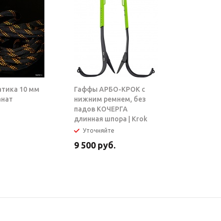
атика 10 мм
Гаффы АРБО-КРОК с
Блок-рол
анат
нижним ремнем, без
ТАРЗАН |
падов КОЧЕРГА
длинная шпора | Krok
Уточняйте
В налич
9 500
руб.
5 950
ру