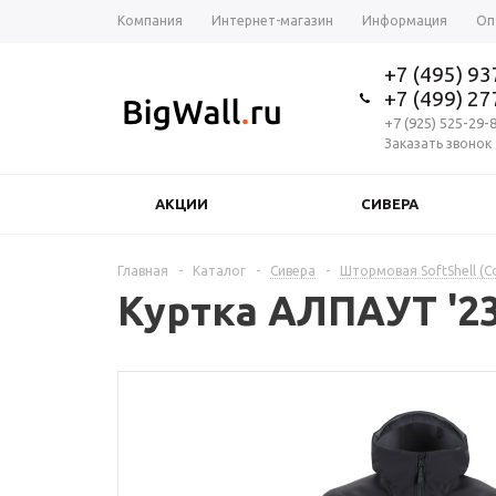
Компания
Интернет-магазин
Информация
Оп
+7 (495) 9
+7 (499) 2
+7 (925) 525-29-
Заказать звонок
АКЦИИ
СИВЕРА
Главная
-
Каталог
-
Сивера
-
Штормовая SoftShell (
Куртка АЛПАУТ '23 