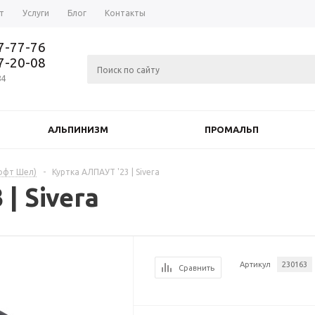
т
Услуги
Блог
Контакты
37-77-76
77-20-08
84
АЛЬПИНИЗМ
ПРОМАЛЬП
Софт Шел)
-
Куртка АЛПАУТ '23 | Sivera
| Sivera
Артикул
230163
Сравнить