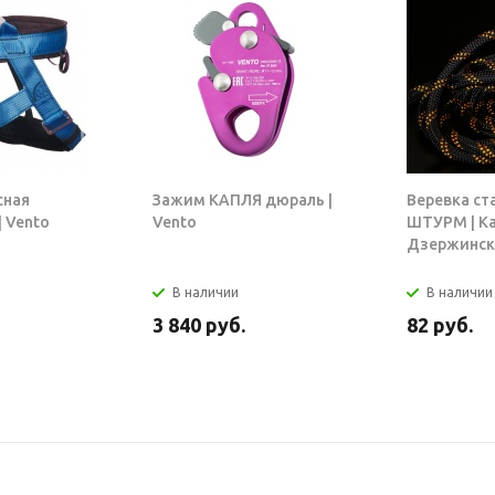
сная
Зажим КАПЛЯ дюраль |
Веревка ст
 Vento
Vento
ШТУРМ | К
Дзержинск
В наличии
В наличии
3 840
руб.
82
руб.