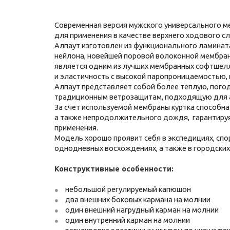
Современная версия мужского универсального 
для применения в качестве верхнего ходового сл
Алпаут изготовлен из функционального ламината
нейлона, новейшей поровой волоконной мембран
является одним из лучших мембранных софтшел
и эластичность с высокой паропроницаемостью
Алпаут представляет собой более теплую, пог
традиционным ветрозащитам, подходящую для 
За счет используемой мембраны куртка способна
а также непродолжительного дождя, гарантиру
применения.
Модель хорошо проявит себя в экспедициях, спо
однодневных восхождениях, а также в городских
Конструктивные особенности:
небольшой регулируемый капюшон
два внешних боковых кармана на молнии
один внешний нагрудный карман на молнии
один внутренний карман на молнии