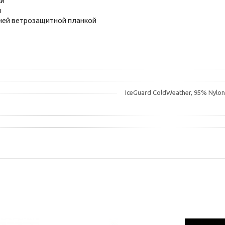
ки
ы
ней ветрозащитной планкой
IceGuard ColdWeather, 95% Nylo