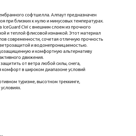
мембранного софтшелла. Алпаут предназначен
оя при близких к нулю и минусовых температурах.
 IceGuard CW с внешним слоем из прочного
ой и теплой флисовой изнанкой. Этот материал
лов современности, сочетая отличную прочность
, ветрозащитой и водонепроницаемостью.
одозащищенную и комфортную альтернативу
активного движения.
 защитить от ветра любой силы, снега,
я комфорт в широком диапазоне условий
ртивном туризме, высотном треккинге,
 условиях.