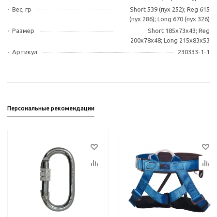
Вес, гр
Short 539 (пух 252); Reg 615
(пух 286); Long 670 (пух 326)
Размер
Short 185х73х43; Reg
200х78х48; Long 215х83х53
Артикул
230333-1-1
Персональные рекомендации