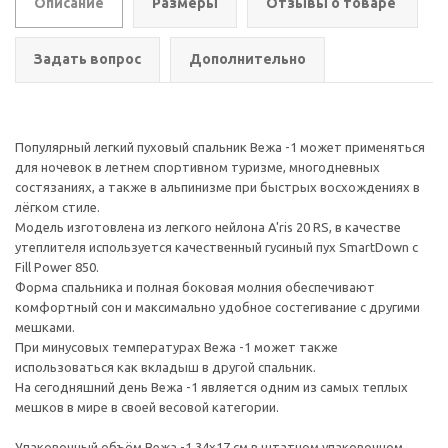
Описание
Размеры
Отзывы о товаре
Задать вопрос
Дополнительно
Популярный легкий пуховый спальник Вежа -1 может применяться
для ночевок в летнем спортивном туризме, многодневных
состязаниях, а также в альпинизме при быстрых восхождениях в
лёгком стиле.
Модель изготовлена из легкого нейлона A'ris 20 RS, в качестве
утеплителя используется качественный гусиный пух SmartDown с
Fill Power 850.
Форма спальника и полная боковая молния обеспечивают
комфортный сон и максимально удобное состегивание с другими
мешками.
При минусовых температурах Вежа -1 может также
использоваться как вкладыш в другой спальник.
На сегодняшний день Вежа -1 является одним из самых теплых
мешков в мире в своей весовой категории.
Упаковочный объём Вежа -1 34x17 см в штатном упаковочном