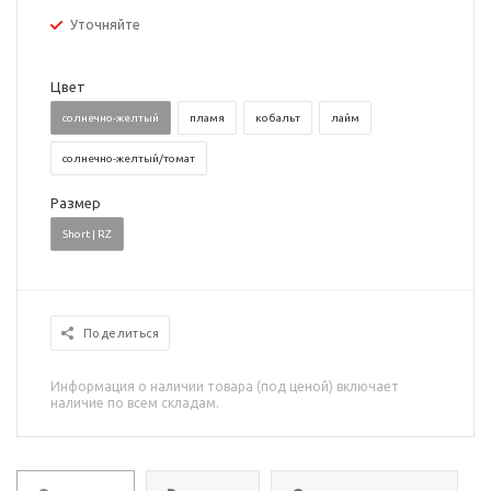
Уточняйте
Цвет
солнечно-желтый
пламя
кобальт
лайм
солнечно-желтый/томат
Размер
Short | RZ
Поделиться
Информация о наличии товара (под ценой) включает
наличие по всем складам.