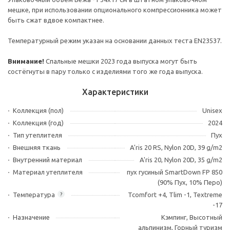
мешке, при использовании опционального компрессионника может
быть сжат вдвое компактнее.
Температурный режим указан на основании данных теста EN23537.
Внимание!
Спальные мешки 2023 года выпуска могут быть
состёгнуты в пару только с изделиями того же года выпуска.
Характеристики
Коллекция (пол)
Unisex
Коллекция (год)
2024
Тип утеплителя
Пух
Внешняя ткань
A'ris 20 RS, Nylon 20D, 39 g/m2
Внутренний материал
A'ris 20, Nylon 20D, 35 g/m2
Материал утеплителя
пух гусиный SmartDown FP 850
(90% Пух, 10% Перо)
Температура
Tcomfort +4, Tlim -1, Textreme
?
-17
Назначение
Кэмпинг, Высотный
альпинизм, Горный туризм