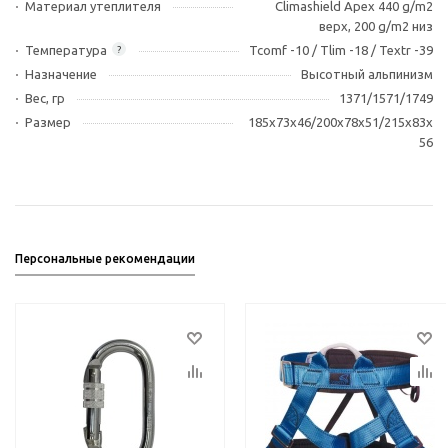
Материал утеплителя
Climashield Apex 440 g/m2
верх, 200 g/m2 низ
Температура
Tcomf -10 / Tlim -18 / Textr -39
?
Назначение
Высотный альпинизм
Вес, гр
1371/1571/1749
Размер
185х73х46/200х78х51/215х83х
56
Персональные рекомендации