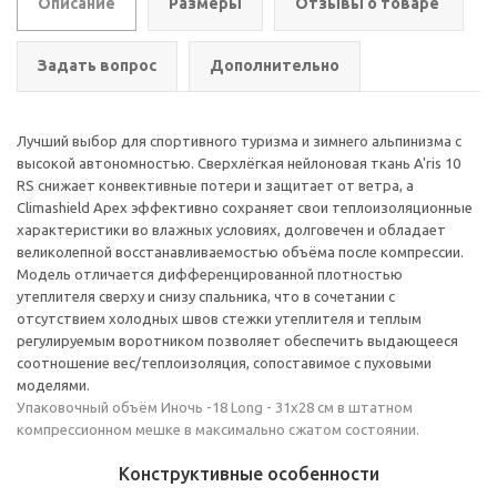
Описание
Размеры
Отзывы о товаре
Задать вопрос
Дополнительно
Лучший выбор для спортивного туризма и зимнего альпинизма с
высокой автономностью. Сверхлёгкая нейлоновая ткань A'ris 10
RS снижает конвективные потери и защитает от ветра, а
Climashield Apex эффективно сохраняет свои теплоизоляционные
характеристики во влажных условиях, долговечен и обладает
великолепной восстанавливаемостью объёма после компрессии.
Модель отличается дифференцированной плотностью
утеплителя сверху и снизу спальника, что в сочетании с
отсутствием холодных швов стежки утеплителя и теплым
регулируемым воротником позволяет обеспечить выдающееся
соотношение вес/теплоизоляция, сопоставимое с пуховыми
моделями.
Упаковочный объём Иночь -18 Long - 31x28 см в штатном
компрессионном мешке в максимально сжатом состоянии.
Конструктивные особенности