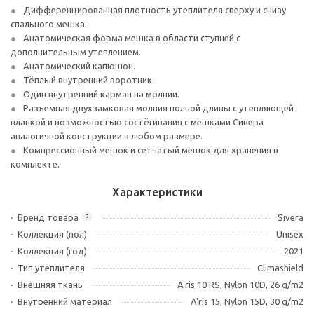
Дифференцированная плотность утеплителя сверху и снизу
спального мешка.
Анатомическая форма мешка в области ступней с
дополнительным утеплением.
Анатомический капюшон.
Тёплый внутренний воротник.
Один внутренний карман на молнии.
Разъемная двухзамковая молния полной длины с утепляющей
планкой и возможностью состёгивания с мешками Сивера
аналогичной конструкции в любом размере.
Компрессионный мешок и сетчатый мешок для хранения в
комплекте.
Характеристики
Бренд товара
Sivera
?
Коллекция (пол)
Unisex
Коллекция (год)
2021
Тип утеплителя
Climashield
Внешняя ткань
A'ris 10 RS, Nylon 10D, 26 g/m2
Внутренний материал
A'ris 15, Nylon 15D, 30 g/m2