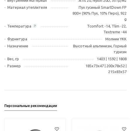
Внутренний материал
A'ris 20, Nylon 20D, 35 гр/м2
Материал утеплителя
Пух гусиный SmartDown FP
800+ (90% Пух, 10% Перо), 922
g
Температура
Tcomfort -14, Tlim -22,
?
Textreme -44
Фурнитура
Молнии YKK
Назначение
Высотный альпинизм, Горный
туризм
Вес, гр
1403 | 1592 | 1808
Размер
185х73х47 | 200х78х52 |
215х83х57
Персональные рекомендации