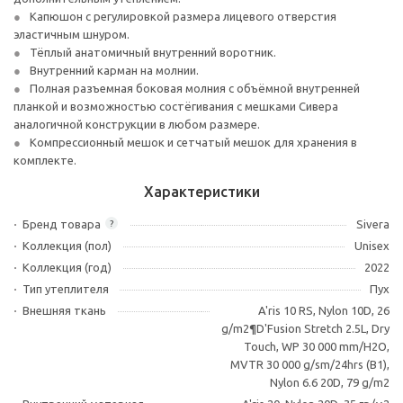
Капюшон с регулировкой размера лицевого отверстия
эластичным шнуром.
Тёплый анатомичный внутренний воротник.
Внутренний карман на молнии.
Полная разъемная боковая молния с объёмной внутренней
планкой и возможностью соcтёгивания с мешками Сивера
аналогичной конструкции в любом размере.
Компрессионный мешок и сетчатый мешок для хранения в
комплекте.
Характеристики
Бренд товара
Sivera
?
Коллекция (пол)
Unisex
Коллекция (год)
2022
Тип утеплителя
Пух
Внешняя ткань
A'ris 10 RS, Nylon 10D, 26
g/m2¶D'Fusion Stretch 2.5L, Dry
Touch, WP 30 000 mm/H2O,
MVTR 30 000 g/sm/24hrs (B1),
Nylon 6.6 20D, 79 g/m2