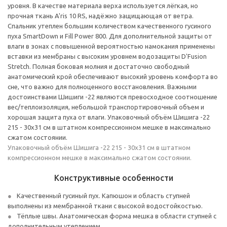
уровня. В качестве материала верха используется лёгкая, но
прочная ткань A'ris 10 RS, надёжно защищающая от ветра.
Спальник утеплен большим количеством качественного гусиного
пуха SmartDown и Fill Power 800. Для дополнительной защиты от
влаги в зонах с повышенной вероятностью намокания применены
вставки из мембраны с высоким уровнем водозащиты D'Fusion
Stretch. Полная боковая молния и достаточно свободный
анатомический крой обеспечивают высокий уровень комфорта во
сне, что важно для полноценного восстановления. Важными
достоинствами Шишиги -22 являются превосходное соотношение
вес/теплоизоляция, небольшой транспортировочный объем и
хорошая защита пуха от влаги. Упаковочный объём Шишига -22
215 - 30x31 см в штатном компрессионном мешке в максимально
сжатом состоянии.
Упаковочный объём Шишига -22 215 - 30x31 см в штатном
компрессионном мешке в максимально сжатом состоянии.
Конструктивные особенности
Качественный гусиный пух. Капюшон и область ступней
выполнены из мембранной ткани с высокой водостойкостью.
Тёплые швы. Анатомическая форма мешка в области ступней с
дополнительным утеплением.