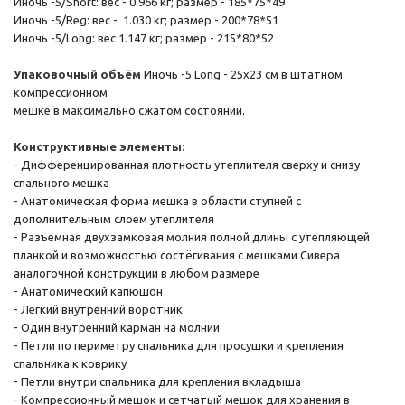
Иночь -5/Short: вес - 0.966 кг; размер - 185*75*49
Иночь -5/Reg: вес - 1.030 кг; размер - 200*78*51
Иночь -5/Long: вес 1.147 кг; размер - 215*80*52
Упаковочный объём
Иночь -5 Long - 25x23 см в штатном
компрессионном
мешке в максимально сжатом состоянии.
Конструктивные элементы:
- Дифференцированная плотность утеплителя сверху и снизу
спального мешка
- Анатомическая форма мешка в области ступней с
дополнительным слоем
утеплителя
- Разъемная двухзамковая молния полной длины с утепляющей
планкой и
возможностью состёгивания с мешками Сивера
аналогочной конструкции в
любом размере
- Анатомический капюшон
- Легкий внутренний воротник
- Один внутренний карман на молнии
- Петли по периметру спальника для просушки и крепления
спальника к коврику
- Петли внутри спальника для крепления вкладыша
- Компрессионный мешок и сетчатый мешок для хранения в