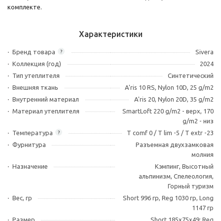
комплекте.
Характеристики
Бренд товара
Sivera
?
Коллекция (год)
2024
Тип утеплителя
Синтетический
Внешняя ткань
A'ris 10 RS, Nylon 10D, 25 g/m2
Внутренний материал
A'ris 20, Nylon 20D, 35 g/m2
Материал утеплителя
SmartLoft 220 g/m2 - верх, 170
g/m2 - низ
Температура
T comf 0 / T lim -5 / T extr -23
?
Фурнитура
Разъемная двухзамковая
молния
Назначение
Кэмпинг, Высотный
альпинизм, Спелеология,
Горный туризм
Вес, гр
Short 996 гр, Reg 1030 гр, Long
1147 гр
Размер
Short 185х75х49; Reg