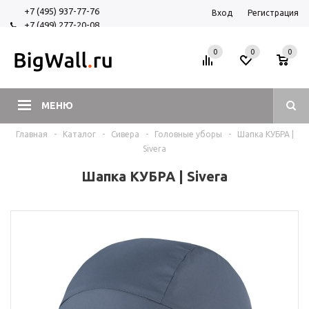
+7 (495) 937-77-76
Вход
Регистрация
+7 (499) 277-20-08
+7 (925) 525-29-84
0
0
0
МЕНЮ
Главная
-
Каталог
-
Сивера
-
Головные уборы
-
Шапка КУБРА |
Sivera
Шапка КУБРА | Sivera