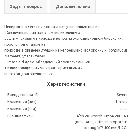
Задать вопрос
Дополнительно
Невероятно лёгкая и компактная утеплённая шапка,
обеспечивающая при этом великолепную
защиту головы от холода и ветра на экспедиционном биваке или
просто при отдыхе на
природе. Применён лучший из непрерывно-волоконных (continuous
filaments) утеплителей
Climashield Apex, обладающий превосходными
теплоизоляционными характеристиками и
высокой долговечностью.
Характеристики
Бренд товара
Sivera
?
Коллекция (пол)
Unisex
Коллекция (год)
2022
Внешняя ткань
A'ris 20 Stretch, Nylon 20D, 48
g/m2, AP 0,5 cfm, microporous
coating WP 400 mm/H2O,