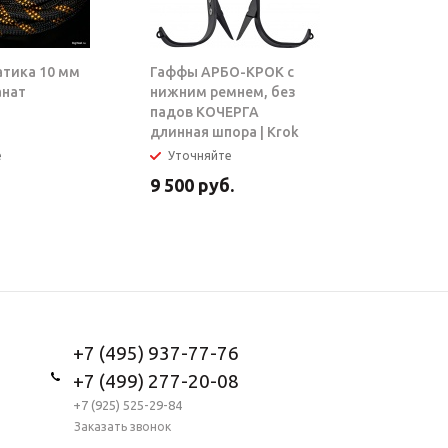
атика 10 мм
Гаффы АРБО-КРОК с
Блок-рол
анат
нижним ремнем, без
ТАРЗАН |
падов КОЧЕРГА
длинная шпора | Krok
е
Уточняйте
В налич
9 500
руб.
5 950
ру
+7 (495) 937-77-76
+7 (499) 277-20-08
+7 (925) 525-29-84
Заказать звонок