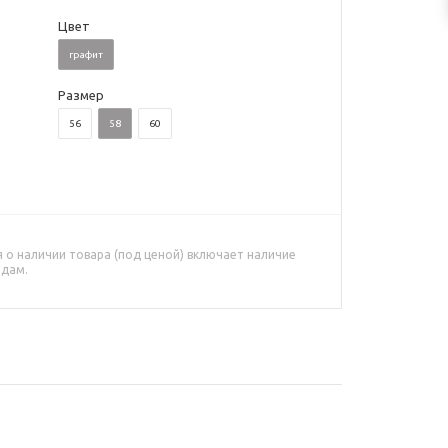
Цвет
графит
Размер
56
58
60
о наличии товара (под ценой) включает наличие
адам.