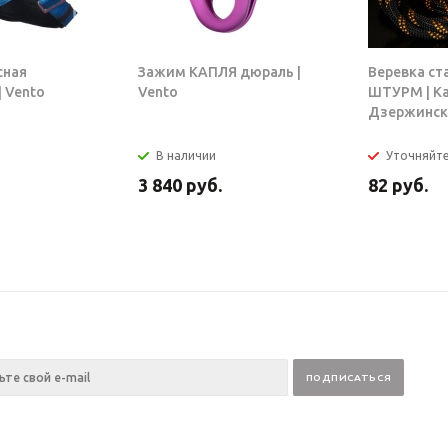
сная
Зажим КАПЛЯ дюраль |
Веревка ст
 Vento
Vento
ШТУРМ | К
Дзержинск
В наличии
Уточняйт
3 840
руб.
82
руб.