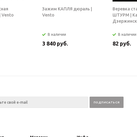
сная
Зажим КАПЛЯ дюраль |
Веревка ст
 Vento
Vento
ШТУРМ | К
Дзержинск
В наличии
В наличии
3 840
руб.
82
руб.