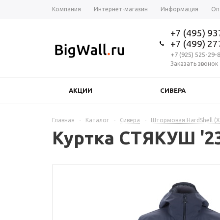
Компания
Интернет-магазин
Информация
Оп
+7 (495) 9
+7 (499) 2
+7 (925) 525-29-
Заказать звонок
АКЦИИ
СИВЕРА
Главная
-
Каталог
-
Сивера
-
Штормовая HardShell (
Куртка СТЯКУШ '23 