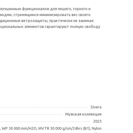
 улучшенным функционалом для пешего, горного и
 людям, стремящимся минимизировать вес своего
адиционные ветрозащиты, практически не занимая
нкциональных элементов гарантируют полную свободу
Sivera
Мужская коллекция
2023
ch, WP 30 000 mm/H2O, MVTR 30 000 g/sm/24hrs (B1), Nylon