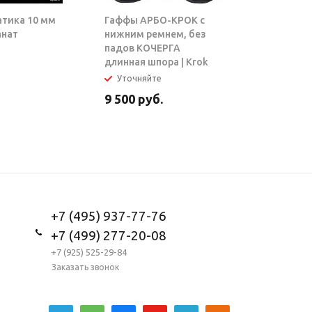
атика 10 мм
Гаффы АРБО-КРОК с
Блок-рол
анат
нижним ремнем, без
ТАРЗАН |
падов КОЧЕРГА
длинная шпора | Krok
Уточняйте
В налич
9 500
руб.
5 950
ру
+7 (495) 937-77-76
+7 (499) 277-20-08
+7 (925) 525-29-84
Заказать звонок