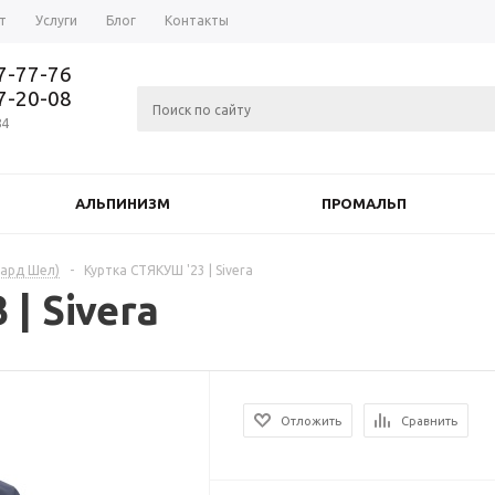
т
Услуги
Блог
Контакты
37-77-76
77-20-08
84
АЛЬПИНИЗМ
ПРОМАЛЬП
Хард Шел)
-
Куртка СТЯКУШ '23 | Sivera
| Sivera
Отложить
Сравнить