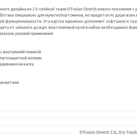
го дизайна из 2.5-слойной ткани D'Fusion Stretch нового поколения с
аботана специально для мультиспортсменов, но придется по душе всем
ой функциональности. Эта куртка идеально дополняет софтшелл и тр
ащиту от сильного дождя. Анатомичный крой и набор необходимых фу
пазоне условий применения.
с внутренней планкой
лагозащитной молнии
девания на каску
манжетами
D'Fusion Stretch 2.5L, Dry Tou