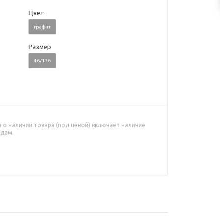
Цвет
графит
Размер
46/176
о наличии товара (под ценой) включает наличие
адам.