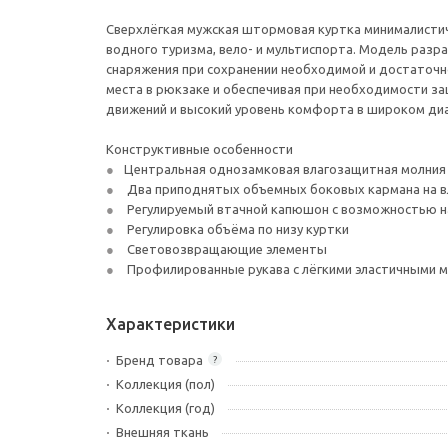
Сверхлёгкая мужская штормовая куртка минималистично
водного туризма, вело- и мультиспорта. Модель разр
снаряжения при сохранении необходимой и достаточн
места в рюкзаке и обеспечивая при необходимости з
движений и высокий уровень комфорта в широком диа
Конструктивные особенности
Центральная однозамковая влагозащитная молния 
Два приподнятых объемных боковых кармана на в
Регулируемый втачной капюшон с возможностью на
Регулировка объёма по низу куртки
Световозвращающие элементы
Профилированные рукава с лёгкими эластичными 
Характеристики
Бренд товара
?
Коллекция (пол)
Коллекция (год)
Внешняя ткань