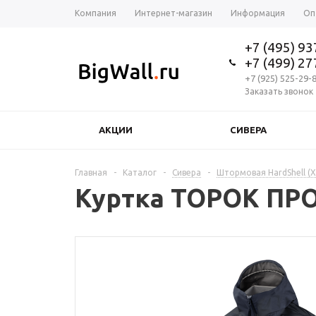
Компания
Интернет-магазин
Информация
Оп
+7 (495) 9
+7 (499) 2
+7 (925) 525-29-
Заказать звонок
АКЦИИ
СИВЕРА
Главная
-
Каталог
-
Сивера
-
Штормовая HardShell (
Куртка ТОРОК ПРО 2