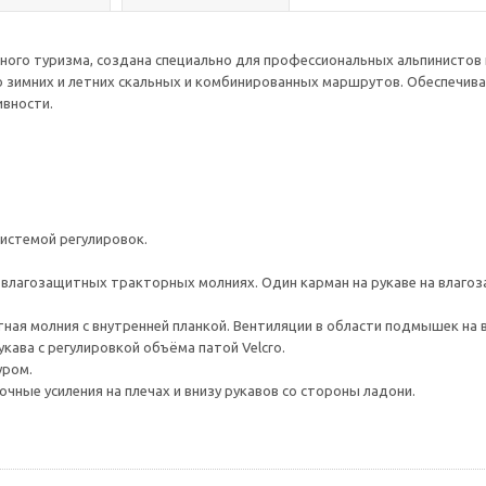
ного туризма, создана специально для профессиональных альпинистов 
 зимних и летних скальных и комбинированных маршрутов. Обеспечив
ивности.
истемой регулировок.
 влагозащитных тракторных молниях. Один карман на рукаве на влаго
ая молния с внутренней планкой. Вентиляции в области подмышек на 
ава с регулировкой объёма патой Velcro.
уром.
ые усиления на плечах и внизу рукавов со стороны ладони.