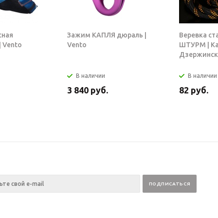
сная
Зажим КАПЛЯ дюраль |
Веревка ст
 Vento
Vento
ШТУРМ | К
Дзержинск
В наличии
В наличии
3 840
руб.
82
руб.