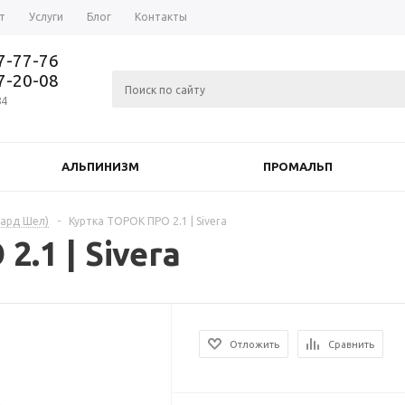
т
Услуги
Блог
Контакты
37-77-76
77-20-08
84
АЛЬПИНИЗМ
ПРОМАЛЬП
Хард Шел)
-
Куртка ТОРОК ПРО 2.1 | Sivera
.1 | Sivera
Отложить
Сравнить