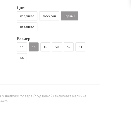
Цвет
кардинал
посейдон
чёрный
кардинал
Размер
44
46
48
50
52
54
56
о наличии товара (под ценой) включает наличие
адам.