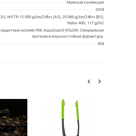
Мужская коллекция
2018
O, MVTR 13 000 g/sm/24hrs (А1), 20 000 g/sm/24hrs (B1),
Nylon 40D, 117 g/m2
защитные молнии YKK AquaGuard VISLON. Специальная
прочная и морозостойкая фурнитура.
458