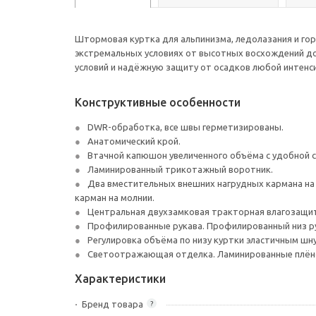
Штормовая куртка для альпинизма, ледолазания и гор
экстремальных условиях от высотных восхождений до
условий и надёжную защиту от осадков любой интенс
Конструктивные особенности
DWR-обработка, все швы герметизированы.
Анатомический крой.
Втачной капюшон увеличенного объёма с удобной с
Ламинированный трикотажный воротник.
Два вместительных внешних нагрудных кармана на
карман на молнии.
Центральная двухзамковая тракторная влагозащитн
Профилированные рукава. Профилированный низ рук
Регулировка объёма по низу куртки эластичным шн
Светоотражающая отделка. Ламинированные плёночн
Характеристики
Бренд товара
?