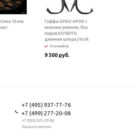
атика 10 мм
Гаффы АРБО-КРОК с
Блок-рол
анат
нижним ремнем, без
ТАРЗАН |
падов КОЧЕРГА
длинная шпора | Krok
Уточняйте
В налич
9 500
руб.
5 950
ру
+7 (495) 937-77-76
+7 (499) 277-20-08
+7 (925) 525-29-84
Заказать звонок