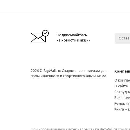
Подписывайтесь
на новости и акции
2026 © BigWall.ru: Снаряжение и одежда для
Компан
промышленного и спортивного альпинизма
О компа
О сайте
Сотрудн
Ваканси
Реквизи
Книга ж
При использовании материалов сайта
BigWall.ru
ссылка