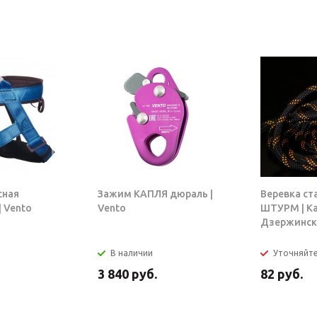
сная
Зажим КАПЛЯ дюраль |
Веревка ст
 Vento
Vento
ШТУРМ | К
Дзержинск
В наличии
Уточняйт
3 840
руб.
82
руб.