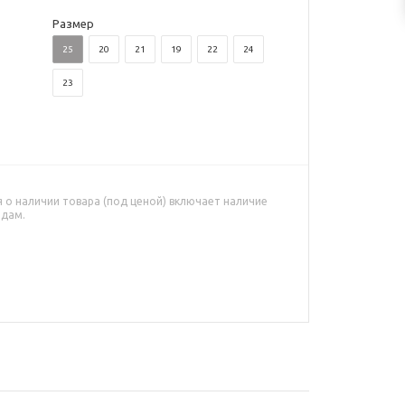
Размер
25
20
21
19
22
24
23
о наличии товара (под ценой) включает наличие
адам.