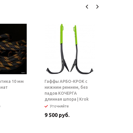
атика 10 мм
Гаффы АРБО-КРОК с
Блок-рол
анат
нижним ремнем, без
ТАРЗАН |
падов КОЧЕРГА
длинная шпора | Krok
е
Уточняйте
В налич
9 500
руб.
5 950
ру