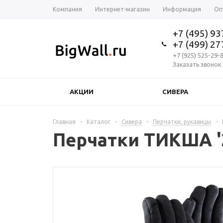
Компания
Интернет-магазин
Информация
Оп
+7 (495) 9
+7 (499) 2
+7 (925) 525-29-
Заказать звонок
АКЦИИ
СИВЕРА
Главная
-
Каталог
-
Сивера
-
Перчатки, рукавицы
-
Перчатки ТИКША '2