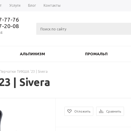
т
Услуги
Блог
Контакты
37-77-76
77-20-08
84
АЛЬПИНИЗМ
ПРОМАЛЬП
Перчатки ТИКША '23 | Sivera
3 | Sivera
Отложить
Сравнить