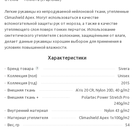
Легкие рукавицы из непродуваемой нейлоновой ткани, утепленные
Climashield Apex. Могут использоваться в качестве
вспомогательной защиты рук от мороза, а также в качестве
утепляющего слоя поверх тонких перчаток. Использование
синтетического утеплителя с волокнами, защищёнными от влаги,
делает данные рукавицы хорошим выбором для применения в
условиях повышенной влажности.
Характеристики
Бренд товара
Sivera
?
Коллекция (пол)
Unisex
Коллекция (год)
2015
Внешняя ткань
A'ris 20 CR, Nylon 20D, 40 g/m2
Внешняя ткань +
Polartec Power Stretch Pro
240g/m2
Внутренний материал
Nylon 43 g/m2
Материал утеплителя
Climashield Apex 1x100g/m2
Вес, гр
54