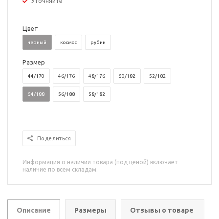
Уточняйте
Цвет
черный
космос
рубин
Размер
44/170
46/176
48/176
50/182
52/182
54/188
56/188
58/182
Поделиться
Информация о наличии товара (под ценой) включает
наличие по всем складам.
Описание
Размеры
Отзывы о товаре