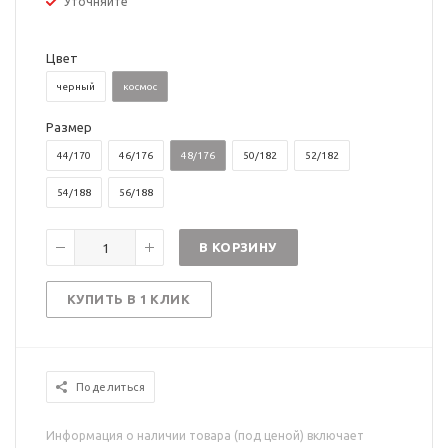
Уточняйте
Цвет
черный
космос
Размер
44/170
46/176
48/176
50/182
52/182
54/188
56/188
В КОРЗИНУ
КУПИТЬ В 1 КЛИК
Поделиться
Информация о наличии товара (под ценой) включает