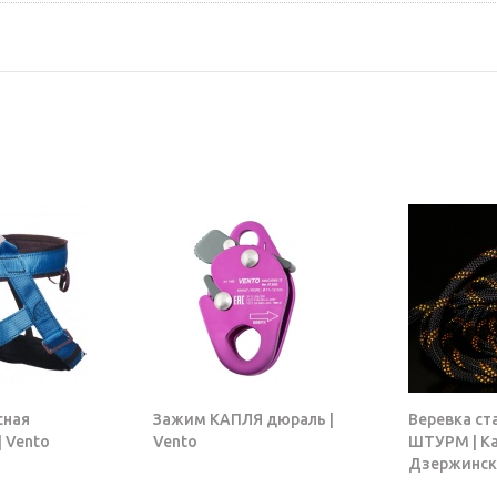
сная
Зажим КАПЛЯ дюраль |
Веревка ст
 Vento
Vento
ШТУРМ | К
Дзержинск