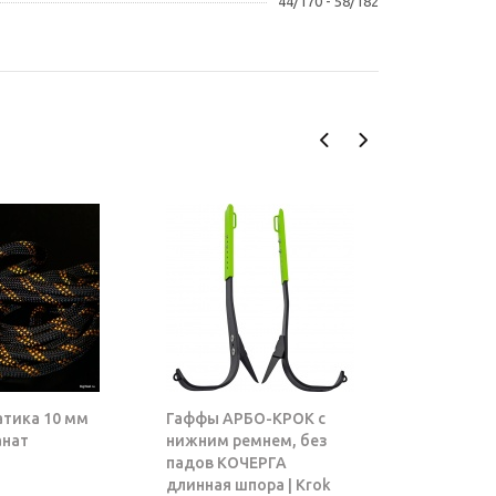
44/170 - 58/182
атика 10 мм
Гаффы АРБО-КРОК с
Блок-рол
анат
нижним ремнем, без
ТАРЗАН |
падов КОЧЕРГА
длинная шпора | Krok