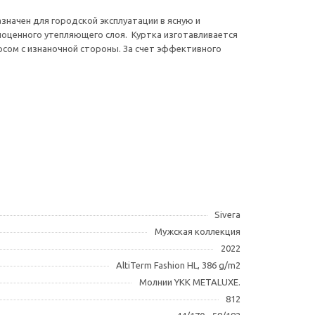
значен для городской эксплуатации в ясную и
ноценного утепляющего слоя. Куртка изготавливается
орсом с изнаночной стороны. За счет эффективного
Sivera
Мужская коллекция
2022
AltiTerm Fashion HL, 386 g/m2
Молнии YKK METALUXE.
812