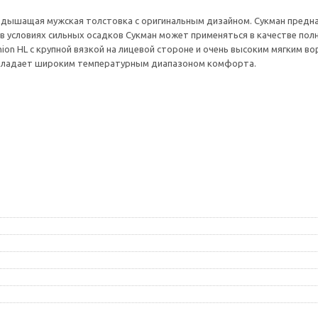
я и дышащая мужская толстовка с оригинальным дизайном. Сукман предна
в условиях сильных осадков Сукман может применяться в качестве пол
hion HL с крупной вязкой на лицевой стороне и очень высоким мягким в
обладает широким температурным диапазоном комфорта.