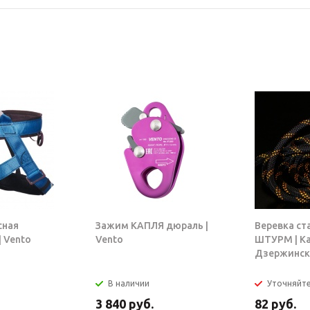
сная
Зажим КАПЛЯ дюраль |
Веревка ст
 Vento
Vento
ШТУРМ | К
Дзержинск
В наличии
Уточняйт
3 840
руб.
82
руб.