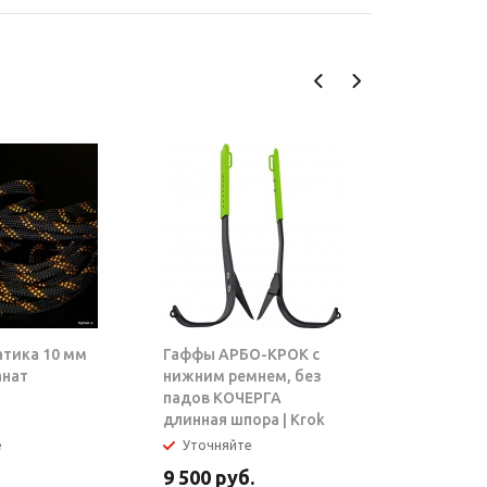
атика 10 мм
Гаффы АРБО-КРОК с
Блок-рол
анат
нижним ремнем, без
ТАРЗАН |
падов КОЧЕРГА
длинная шпора | Krok
е
Уточняйте
В налич
9 500
руб.
5 950
ру