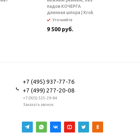
анат
нижним ремнем, без
ТАРЗАН |
падов КОЧЕРГА
длинная шпора | Krok
Уточняйте
В налич
9 500
руб.
5 950
ру
+7 (495) 937-77-76
+7 (499) 277-20-08
+7 (925) 525-29-84
Заказать звонок