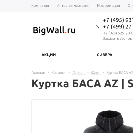
Компания
Интернет-магазин
Информация
Оп
+7 (495) 9
+7 (499) 2
+7 (925) 525-29-
Заказать звонок
АКЦИИ
СИВЕРА
Главная
-
Каталог
-
Сивера
-
Флис
-
Куртка БАСА AZ 
Куртка БАСА AZ | S