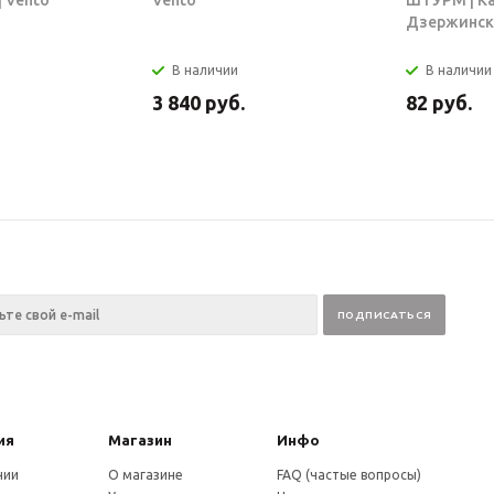
 Vento
Vento
ШТУРМ | К
Дзержинск
В наличии
В наличии
3 840
руб.
82
руб.
ия
Магазин
Инфо
нии
О магазине
FAQ (частые вопросы)