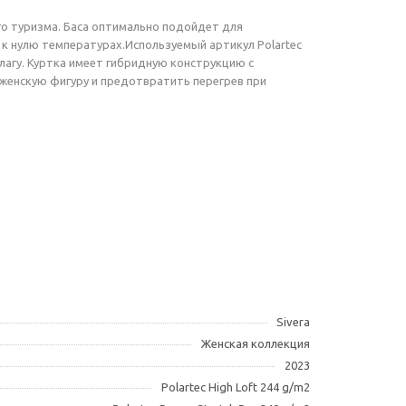
ого туризма. Баса оптимально подойдет для
к нулю температурах.Используемый артикул Polartec
лагу. Куртка имеет гибридную конструкцию с
 женскую фигуру и предотвратить перегрев при
Sivera
Женская коллекция
2023
Polartec High Loft 244 g/m2