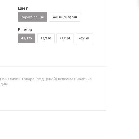
Цвет
порох/черный
каштан/шафран
Размер
48/170
46/170
44/164
42/164
о наличии товара (под ценой) включает наличие
адам.