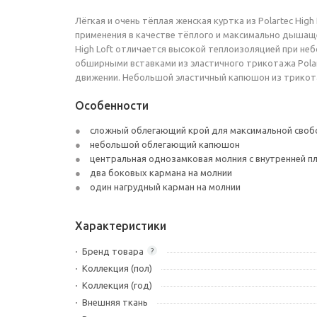
Лёгкая и очень тёплая женская куртка из Polartec Hig
применения в качестве тёплого и максимально дышаще
High Loft отличается высокой теплоизоляцией при не
обширными вставками из эластичного трикотажа Polar
движении. Небольшой эластичный капюшон из трикота
Особенности
сложный облегающий крой для максимальной своб
небольшой облегающий капюшон
центральная однозамковая молния с внутренней п
два боковых кармана на молнии
один нагрудный карман на молнии
Характеристики
Бренд товара
?
Коллекция (пол)
Коллекция (год)
Внешняя ткань