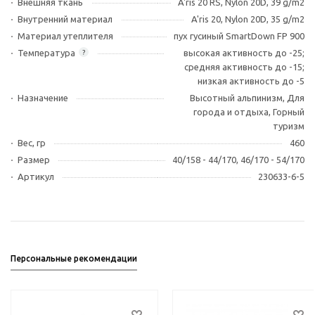
Внешняя ткань
A'ris 20 RS, Nylon 20D, 39 g/m2
Внутренний материал
A'ris 20, Nylon 20D, 35 g/m2
Материал утеплителя
пух гусиный SmartDown FP 900
Температура
высокая активность до -25;
?
средняя активность до -15;
низкая активность до -5
Назначение
Высотный альпинизм, Для
города и отдыха, Горный
туризм
Вес, гр
460
Размер
40/158 - 44/170, 46/170 - 54/170
Артикул
230633-6-5
Персональные рекомендации