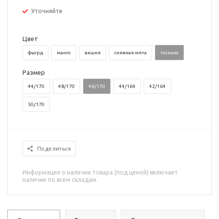
Уточняйте
Цвет
фьорд
манго
вишня
снежная мята
тоскана
Размер
44/170
48/170
46/170
44/164
42/164
50/170
Поделиться
Информация о наличии товара (под ценой) включает
наличие по всем складам.