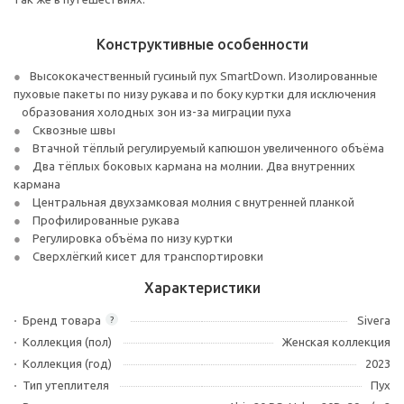
Конструктивные особенности
Высококачественный гусиный пух SmartDown. Изолированные
пуховые пакеты по низу рукава и по боку куртки для исключения
образования холодных зон из-за миграции пуха
Сквозные швы
Втачной тёплый регулируемый капюшон увеличенного объёма
Два тёплых боковых кармана на молнии. Два внутренних
кармана
Центральная двухзамковая молния с внутренней планкой
Профилированные рукава
Регулировка объёма по низу куртки
Сверхлёгкий кисет для транспортировки
Характеристики
Бренд товара
Sivera
?
Коллекция (пол)
Женская коллекция
Коллекция (год)
2023
Тип утеплителя
Пух