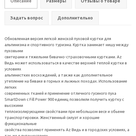
Описание
Размеры
Отзывы о товаре
Задать вопрос
Дополнительно
Обновленная версия легкой женской пуховой куртки для
альпинизма и спортивного туризма. Куртка занимает нишу между
пуховыми
свитерами и тяжелыми бивачно-страховочными куртками. Az
Видь может использоваться в качестве верхней теплой куртки в
условиях
альпинистких восхождений, а также как дополнительное
утепление на биваке в горных и лыжных походах. Использование
легких
современных тканей и применение отличного гусиного пуха
SmartDown с Fill Power 900 единиц позволили получить куртку с
высокими
теплоизолирующими свойствами при небольшом весе и обьеме
транспортировки. Женственный силуэт и хорошие
функциональные
свойства позволяют применять Az Видь и в городских условиях, а
так же в путешествиях.