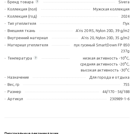
Бренд товара
Sivera
?
Коллекция (пол)
Мужская коллекция
Коллекция (год)
2024
Тип утеплителя
Пух
Внешняя ткань
A'ris 20 RS, Nylon 20D, 39 g/m2
Внутренний материал
A'ris 20, Nylon 20D, 35 g/m2
Материал утеплителя
пух гусиный SmartDown FP 850
237g
Температура
низкая активность -10°С,
?
средняя активность -20°С,
высокая активность -30°С
Назначение
Для города и отдыха
Вес, гр
755
Размер
44/170 - 56/188
Артикул
230989-1-6
Персональные рекомендации