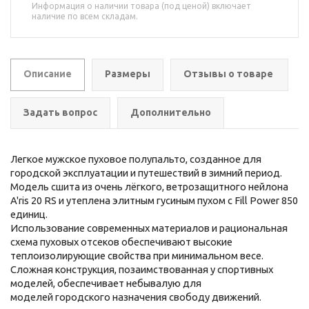
Информация о наличии товара (под ценой) включает
наличие по всем складам.
Описание
Размеры
Отзывы о товаре
Задать вопрос
Дополнительно
Легкое мужское пуховое полупальто, созданное для
городской эксплуатации и путешествий в зимний период.
Модель сшита из очень лёгкого, ветрозащитного нейлона
A'ris 20 RS и утеплена элитным гусиным пухом с Fill Power 850
единиц.
Использование современных материалов и рациональная
схема пуховых отсеков обеспечивают высокие
теплоизолирующие свойства при минимальном весе.
Сложная конструкция, позаимствованная у спортивных
моделей, обеспечивает небывалую для
моделей городского назначения свободу движений.