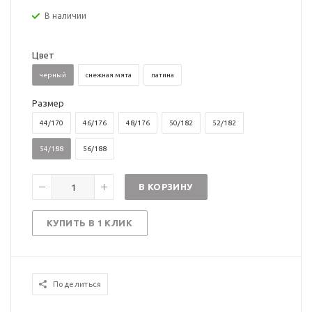
В наличии
Цвет
черный
снежная мята
патина
Размер
44/170
46/176
48/176
50/182
52/182
54/188
56/188
В КОРЗИНУ
КУПИТЬ В 1 КЛИК
Поделиться