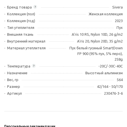
Бренд товара
Sivera
?
Коллекция (пол)
Женская коллекция
Коллекция (год)
2023
Тип утеплителя
Пух
Внешняя ткань
A'ris 10 RS, Nylon 10D, 26 g/m2
Внутренний материал
A'ris 20, Nylon 20D, 35 g/m2
Материал утеплителя
Пух белый гусиный SmartDown
FP 900 (95% пух, 5% перо),
258g
Температура
-20С/-30C-40C
?
Назначение
Высотный альпинизм
Вес, гр
564
Размер
42/164 - 50/170
Артикул
230476-3-6
Персональные рекомендации