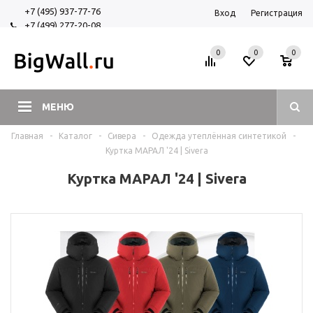
+7 (495) 937-77-76
Вход
Регистрация
+7 (499) 277-20-08
+7 (925) 525-29-84
0
0
0
МЕНЮ
Главная
-
Каталог
-
Сивера
-
Одежда утеплённая синтетикой
-
Куртка МАРАЛ '24 | Sivera
Куртка МАРАЛ '24 | Sivera