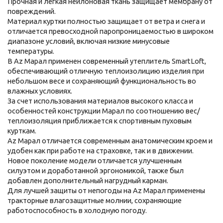
Прочная и легкая нейлоновая ткань защищает мембрану от
повреждений.
Материал куртки полностью защищает от ветра и снега и
отличается превосходной паропроницаемостью в широком
диапазоне условий, включая низкие минусовые
температуры.
В Az Марал применен современный утеплитель SmartLoft,
обеспечивающий отличную теплоизолицию изделия при
небольшом весе и сохраняющий функциональность во
влажных условиях.
За счет использования материалов высокого класса и
особенностей конструкции Марал по соотношению вес/
теплоизоляция приближается к спортивным пуховым
курткам.
Az Марал отличается современным анатомическим кроем и
удобен как при работе на страховке, так и в движении.
Новое поколение модели отличается улучшенным
силуэтом и доработанной эргономикой, также был
добавлен дополнительный нагрудный карман.
Для лучшей защиты от непогоды на Az Марал применены
тракторные влагозащитные молнии, сохраняющие
работоспособность в холодную погоду.