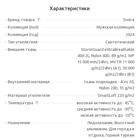
Характеристики
Бренд товара
Sivera
?
Коллекция (пол)
Мужская коллекция
Коллекция (год)
2024
Тип утеплителя
Синтетический
Внешняя ткань
StormGuard eXtraBreathable
40d 2L, Nylon 40D, 89 g/m2, WP
15 000 mm/24hrs, MVTR 11 000
g/m2/24hrs (A1), 30 000
g/m2/24hrs (B1)
Внутренний материал
ткань подкладки - A'ris 20,
Nylon 20D, 35 g/m2
Материал утеплителя
SmartLoft 220 g/m2
Температура
высокая активность до -45°С,
?
средняя активность до -30°С,
низкая активность до -20°С
Назначение
Ледолазание, Высотный
альпинизм, Для города и
отдыха, Горный туризм