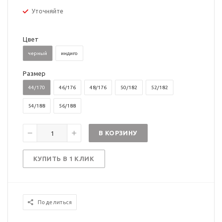
Уточняйте
Цвет
черный
индиго
Размер
44/170
46/176
48/176
50/182
52/182
54/188
56/188
В КОРЗИНУ
КУПИТЬ В 1 КЛИК
Поделиться