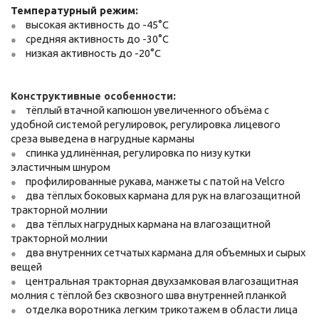
Температурный режим:
высокая активность до -45
°С
средняя активность до -30
°С
низкая активность до -20
°С
Конструктивные особенности:
тёплый втачной капюшон увеличенного объёма с
удобной системой регулировок, регулировка лицевого
среза выведена в нагрудные карманы
спинка удлинённая, регулировка по низу кутки
эластичным шнуром
профилированные рукава, манжеты с патой на Velcro
два тёплых боковых кармана для рук на влагозащитной
тракторной молнии
два тёплых нагрудных кармана на влагозащитной
тракторной молнии
два внутренних сетчатых кармана для объемных и сырых
вещей
центральная тракторная двухзамковая влагозащитная
молния с тёплой без сквозного шва внутренней планкой
отделка воротника легким трикотажем в области лица