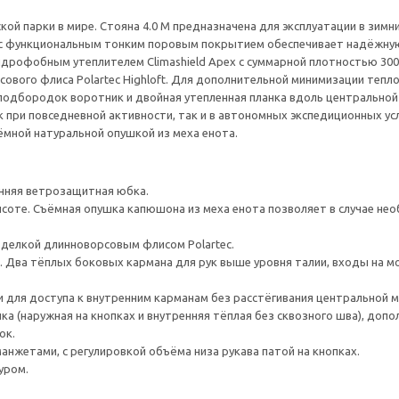
ой парки в мире. Стояна 4.0 М предназначена для эксплуатации в зимни
 с функциональным тонким поровым покрытием обеспечивает надёжную 
рофобным утеплителем Climashield Apex с суммарной плотностью 300 г/
сового флиса Polartec Highloft. Для дополнительной минимизации тепл
одбородок воротник и двойная утепленная планка вдоль центральной 
к при повседневной активности, так и в автономных экспедиционных у
ёмной натуральной опушкой из меха енота.
енняя ветрозащитная юбка.
ысоте. Съёмная опушка капюшона из меха енота позволяет в случае н
делкой длинноворсовым флисом Polartec.
 Два тёплых боковых кармана для рук выше уровня талии, входы на мо
и для доступа к внутренним карманам без расстёгивания центральной 
а (наружная на кнопках и внутренняя тёплая без сквозного шва), допо
ок.
нжетами, с регулировкой объёма низа рукава патой на кнопках.
уром.