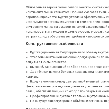
Обновлённая версия самой теплой женской синтетическ
континентальным климатом. Прочная смесовая ткань
паропроницаемости. Куртка утеплена эффективным гид
используются вставки из мягкого и теплого длинновор
внутренние манжеты рукавов, высокий закрывающий п
использовать эту модель в самые суровые морозы, ка
ветра и холода обеспечивает удобный капюшон со съ
Конструктивные особенности
Куртка удлинённая. Регулируемая по объёму внутр
Утеплённый втачной капюшон с регулировкой по в
защиты от сильного ветра.
Высокий, закрывающий подбородок, воротник c от
Два тёплых нижних боковых кармана под планками.
кармана.
Вход на молнии из-под центральной внешней планк
Центральная ветрозащитная двойная утеплённая планк
палец, обеспечивающими комфорт при закрытии кноп
Профилированные рукава с тёплыми внутренними ма
По низу куртки регулировка объёма эластичным шн