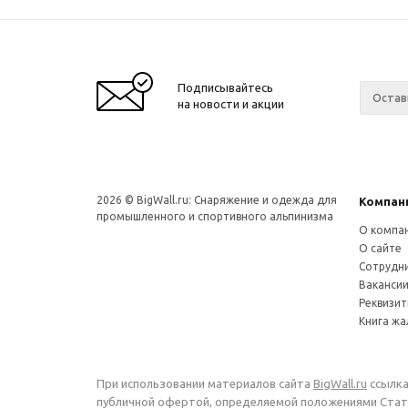
Подписывайтесь
на новости и акции
2026 © BigWall.ru: Снаряжение и одежда для
Компан
промышленного и спортивного альпинизма
О компа
О сайте
Сотрудн
Ваканси
Реквизи
Книга ж
При использовании материалов сайта
BigWall.ru
ссылка
публичной офертой, определяемой положениями Стать