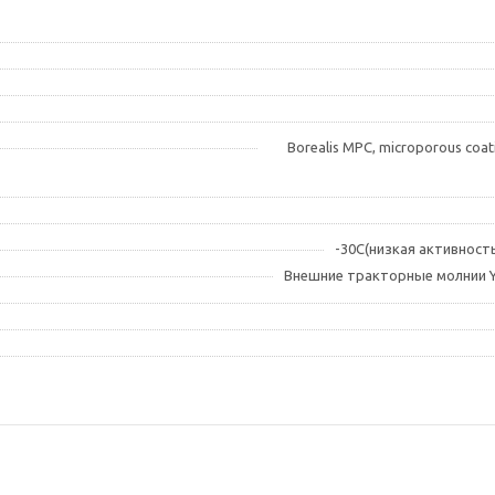
Borealis MPC, microporous coa
-30C(низкая активность
Внешние тракторные молнии Y