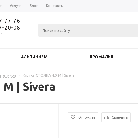
т
Услуги
Блог
Контакты
37-77-76
77-20-08
84
АЛЬПИНИЗМ
ПРОМАЛЬП
нтетикой
-
Куртка СТОЯНА 4.0 М | Sivera
М | Sivera
Отложить
Сравнить