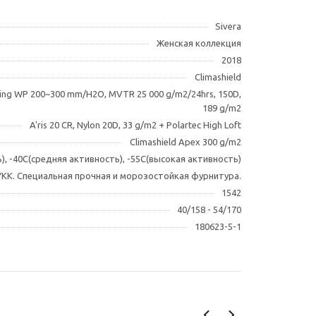
Sivera
Женская коллекция
2018
Climashield
ting WP 200~300 mm/H2O, MVTR 25 000 g/m2/24hrs, 150D,
189 g/m2
A'ris 20 CR, Nylon 20D, 33 g/m2 + Polartec High Loft
Climashield Apex 300 g/m2
), -40C(средняя активность), -55C(высокая активность)
KK. Специальная прочная и морозостойкая фурнитура.
1542
40/158 - 54/170
180623-5-1