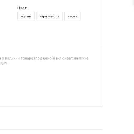
Цвет
корица
чёрное море
лагуна
о наличии товара (под ценой) включает наличие
адам.