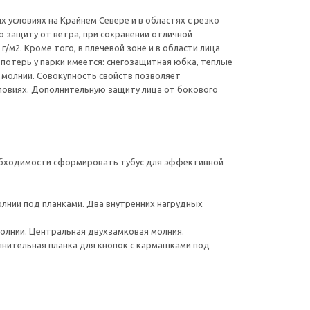
х условиях на Крайнем Севере и в областях с резко
защиту от ветра, при сохранении отличной
м2. Кроме того, в плечевой зоне и в области лица
опотерь у парки имеется: снегозащитная юбка, теплые
молнии. Совокупность свойств позволяет
словиях. Дополнительную защиту лица от бокового
еобходимости сформировать тубус для эффективной
лнии под планками. Два внутренних нагрудных
молнии. Центральная двухзамковая молния.
лнительная планка для кнопок с кармашками под