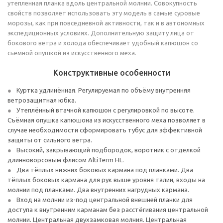
утепленная планка вдоль центральной молнии. Совокупность
свойств позволяет использовать эту модель в самые суровые
морозы, как при повседневной активности, так и в автономных
экспедиционных условиях. Дополнительную защиту лица от
бокового ветра и холода обеспечивает удобный капюшон со
сьемной опушкой из искусственного меха.
Конструктивные особенности
Куртка удлинённая. Регулируемая по объёму внутренняя
ветрозащитная юбка.
Утеплённый втачной капюшон с регулировкой по высоте.
Съёмная опушка капюшона из искусственного меха позволяет в
случае необходимости сформировать тубус для эффективной
защиты от сильного ветра.
Высокий, закрывающий подбородок, воротник c отделкой
длинноворсовым флисом AltiTerm HL.
Два тёплых нижних боковых кармана под планками. Два
тёплых боковых кармана для рук выше уровня талии, входы на
молнии под планками. Два внутренних нагрудных кармана.
Вход на молнии из-под центральной внешней планки для
доступа к внутренним карманам без расстёгивания центральной
молнии. Центральная двухзамковая молния. Центральная