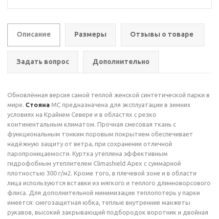
Описание
Размеры
Отзывы о товаре
Задать вопрос
Дополнительно
Обновлённая версия самой теплой женской синтетической парки в
мире.
Стояна
МС предназначена для эксплуатации в зимних
условиях на Крайнем Севере и в областях с резко
континентальным климатом. Прочная смесовая ткань с
функциональным тонким поровым покрытием обеспечивает
надёжную защиту от ветра, при сохранении отличной
паропроницаемости. Куртка утеплена эффективным
гидрофобным утеплителем Climashield Apex с суммарной
плотностью 300 г/м2. Кроме того, в плечевой зоне и в области
лица используются вставки из мягкого и теплого длинноворсового
флиса. Для дополнительной минимизации теплопотерь у парки
имеется: снегозащитная юбка, теплые внутренние манжеты
рукавов, высокий закрывающий подбородок воротник и двойная