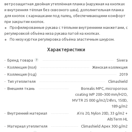
ветрозащитная двойная утеплённая планка (наружная на кнопках
и внутренняя тёплая без сквозного шва), дополнительная планка
для кнопок с кармашками под палец, обеспечивающими комфорт
при закрытии кнопок.
Профилированные рукава с тёплыми внутренними манжетами, с
регулировкой объёма низа рукава патой на кнопках.
По низу куртки регулировка объёма эластичным шнуром.
Характеристики
Бренд товара
Sivera
?
Коллекция (пол)
Женская коллекция
Коллекция (год)
2019
Тип утеплителя
Climashield
Внешняя ткань
Borealis MPC, microporous
coating WP 200~300 mm/H2O,
MVTR 25 000 g/m2/24hrs, 150D,
189 g/m2
Внутренний материал
A'ris 20, Nylon 20D, 33 g/m2 +
AltiTerm HL
Материал утеплителя
Climashield Apex 300 g/m2