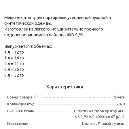
Мешочек для транспортировки утепленной пуховой и
синтетической одежды.
Изготовлен из легкого, но удивительно прочного
водонепроницаемого нейлона 40D Si/Si.
Выпускается в объемах:
1 л = 12 гр
1 л = 16 гр
4 л = 21 гр
6 л = 26 гр
9 л = 32 гр
Характеристики
Бренд товара
Sivera
?
Коллекция (год)
2020
Внешняя ткань
Directus 40, Nylon ripstop 40D
6.6 Si/Si WP 4000mm 67 g/m2
Назначение
Кэмпинг, Горный туризм