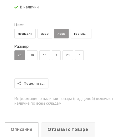
В наличии
Цвет
гренадин
лавр
лавр
гренадин
Размер
25
30
15
3
20
6
Поделиться
Информация о наличии товара (под ценой) включает
наличие по всем складам.
Описание
Отзывы о товаре