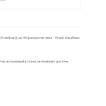
5 мм(ков.)), кр-04 (раскрытие зева - 19 мм). Карабины
ор, встроенный в строп, не позволит достичь
ельную защиту от травматизма