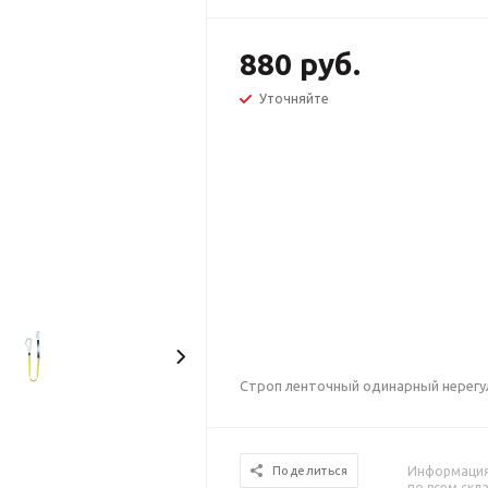
880 руб.
Уточняйте
Строп ленточный одинарный нерег
Информация 
Поделиться
по всем скл