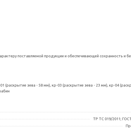
а: есть
30°С до +50°С
5 лет
я: есть
характеру поставляемой продукции и обеспечивающей сохранность и б
 красный
раскрытие зева - 58 мм), кр-03 (раскрытие зева - 23 мм), кр-04 (раск
рабин
ТР ТС 019/2011; ГОСТ
Пр