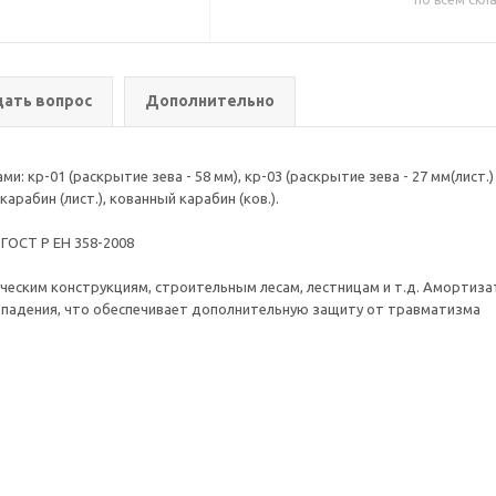
дать вопрос
Дополнительно
р-01 (раскрытие зева - 58 мм), кр-03 (раскрытие зева - 27 мм(лист.) 2
арабин (лист.), кованный карабин (ков.).
 ГОСТ Р ЕН 358-2008
ческим конструкциям, строительным лесам, лестницам и т.д. Амортизат
ремя остановки падения, что обеспечивает дополнит
олиамид
кг.
 м.
не менее 15 кН