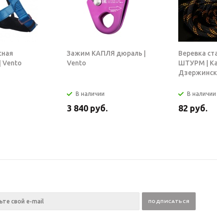
сная
Зажим КАПЛЯ дюраль |
Веревка ст
 Vento
Vento
ШТУРМ | К
Дзержинск
В наличии
В наличии
3 840
руб.
82
руб.