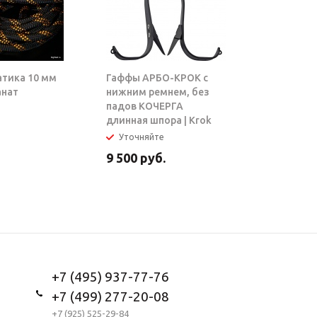
атика 10 мм
Гаффы АРБО-КРОК с
Блок-рол
анат
нижним ремнем, без
ТАРЗАН |
падов КОЧЕРГА
длинная шпора | Krok
Уточняйте
В налич
9 500
руб.
5 950
ру
+7 (495) 937-77-76
+7 (499) 277-20-08
+7 (925) 525-29-84