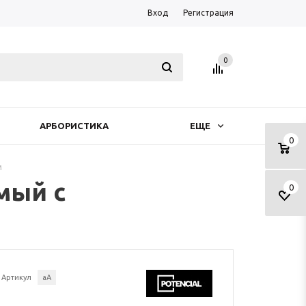
Вход
Регистрация
0
АРБОРИСТИКА
ЕЩЕ
0
м
мый с
0
Артикул
аА