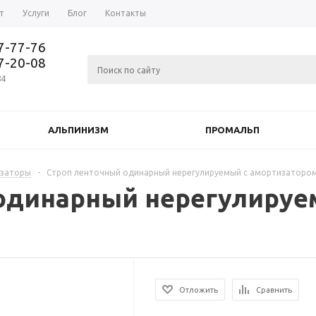
т
Услуги
Блог
Контакты
37-77-76
77-20-08
84
АЛЬПИНИЗМ
ПРОМАЛЬП
изаторы
-
Строп ленточный одинарный нерегулируемый с амортизаторо
одинарный нерегулируе
Отложить
Сравнить