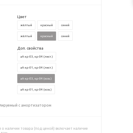
Цвет
жёлтый
красный
синий
жёлтый
красный
синий
Доп. свойства
аА кр-03, кр-04 (лист.)
аА кр-01, кр-04 (лист.)
аА кр-03, кр-04 (ков.)
аА кр-01, кр-04 (ков.)
улируемый с амортизатором
о наличии товара (под ценой) включает наличие
адам.