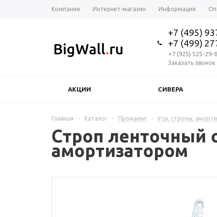
Компания
Интернет-магазин
Информация
Оп
+7 (495) 9
+7 (499) 2
+7 (925) 525-29-
Заказать звонок
АКЦИИ
СИВЕРА
Главная
-
Каталог
-
Промальп
-
Усы, стропы, аморт
Строп ленточный 
амортизатором