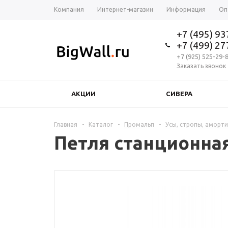
Компания
Интернет-магазин
Информация
Оп
+7 (495) 9
+7 (499) 2
+7 (925) 525-29-
Заказать звонок
АКЦИИ
СИВЕРА
Главная
-
Каталог
-
Промальп
-
Усы, стропы, аморт
Петля станционная