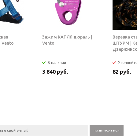
сная
Зажим КАПЛЯ дюраль |
Веревка ст
 Vento
Vento
ШТУРМ | К
Дзержинск
В наличии
Уточняйт
3 840
руб.
82
руб.