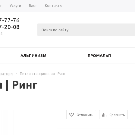
т
Услуги
Блог
Контакты
37-77-76
77-20-08
84
АЛЬПИНИЗМ
ПРОМАЛЬП
изаторы
-
Петля станционная | Ринг
 | Ринг
Отложить
Сравнить