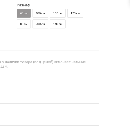
Размер
60 см
100 см
150 см
120 см
80 см
200 см
180 см
о наличии товара (под ценой) включает наличие
адам.