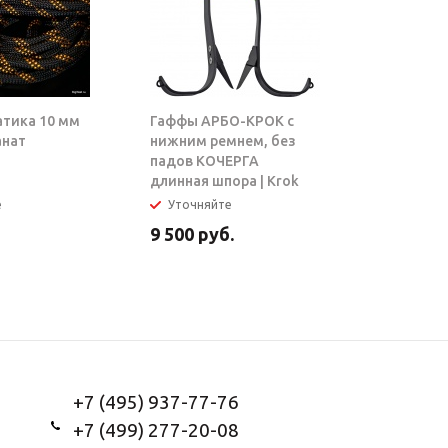
атика 10 мм
Гаффы АРБО-КРОК с
Блок-рол
анат
нижним ремнем, без
ТАРЗАН |
падов КОЧЕРГА
длинная шпора | Krok
е
Уточняйте
В налич
9 500
руб.
5 950
ру
+7 (495) 937-77-76
+7 (499) 277-20-08