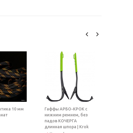
атика 10 мм
Гаффы АРБО-КРОК с
Блок-рол
анат
нижним ремнем, без
ТАРЗАН |
падов КОЧЕРГА
длинная шпора | Krok