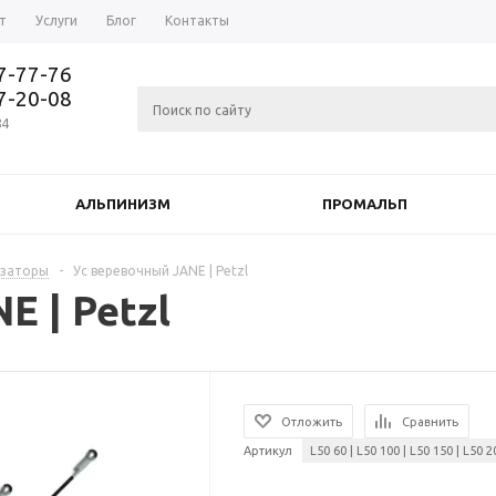
т
Услуги
Блог
Контакты
37-77-76
77-20-08
84
АЛЬПИНИЗМ
ПРОМАЛЬП
изаторы
-
Ус веревочный JANE | Petzl
E | Petzl
Отложить
Сравнить
Артикул
L50 60 | L50 100 | L50 150 | L50 2