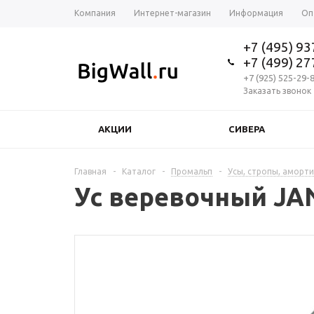
Компания
Интернет-магазин
Информация
Оп
+7 (495) 9
+7 (499) 2
+7 (925) 525-29-
Заказать звонок
АКЦИИ
СИВЕРА
Главная
-
Каталог
-
Промальп
-
Усы, стропы, аморт
Ус веревочный JAN