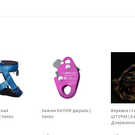
сная
Зажим КАПЛЯ дюраль |
Веревка ст
 Vento
Vento
ШТУРМ | К
Дзержинск