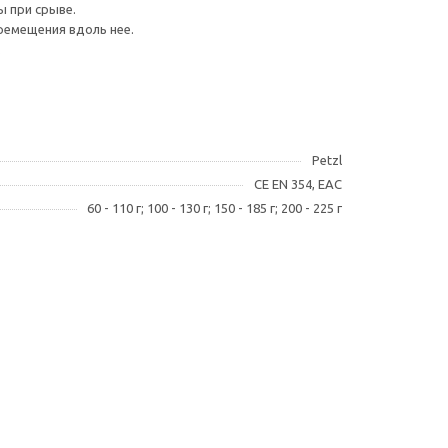
ы при срыве.
ремещения вдоль нее.
.
Petzl
CE EN 354, EAC
60 - 110 г; 100 - 130 г; 150 - 185 г; 200 - 225 г