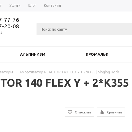
т
Услуги
Блог
Контакты
37-77-76
77-20-08
84
АЛЬПИНИЗМ
ПРОМАЛЬП
изаторы
-
Амортизатор REACTOR 140 FLEX Y + 2*K355 | Singing Rock
OR 140 FLEX Y + 2*K355 |
Отложить
Сравнить