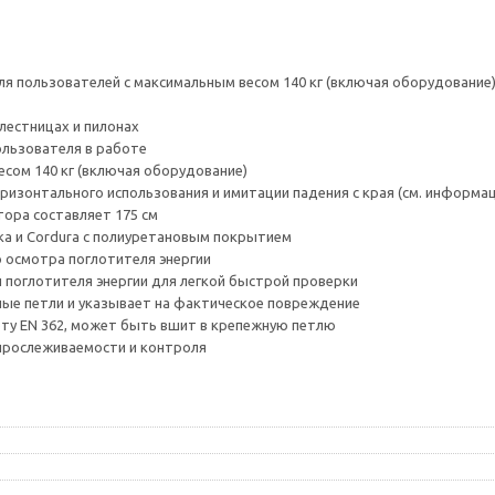
я пользователей с максимальным весом 140 кг (включая оборудование)
лестницах и пилонах
ользователя в работе
есом 140 кг (включая оборудование)
изонтального использования и имитации падения с края (см. информац
ора составляет 175 см
ука и Cordura с полиуретановым покрытием
 осмотра поглотителя энергии
оглотителя энергии для легкой быстрой проверки
ые петли и указывает на фактическое повреждение
ту EN 362, может быть вшит в крепежную петлю
прослеживаемости и контроля