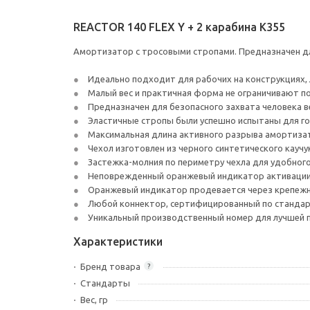
REACTOR 140 FLEX Y + 2 карабина K355
Амортизатор с тросовыми стропами. Предназначен дл
Идеально подходит для рабочих на конструкциях, 
Малый вес и практичная форма не ограничивают п
Предназначен для безопасного захвата человека в
Эластичные стропы были успешно испытаны для гор
Максимальная длина активного разрыва амортизат
Чехол изготовлен из черного синтетического кауч
Застежка-молния по периметру чехла для удобного
Неповрежденный оранжевый индикатор активации п
Оранжевый индикатор продевается через крепежн
Любой коннектор, сертифицированный по стандар
Уникальный производственный номер для лучшей 
Характеристики
Бренд товара
?
Стандарты
Вес, гр