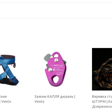
сная
Зажим КАПЛЯ дюраль |
Веревка ст
 Vento
Vento
ШТУРМ | К
Дзержинск