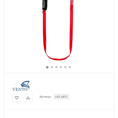
Артикул
vnt aA11