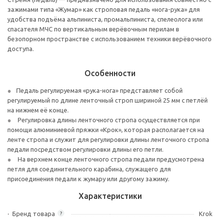
зажимами типа «Жумар» как строповая педаль «нога-рука» для
удобства подъёма альпиниста, промальпиниста, спелеолога или
спасателя МЧС по вертикальным верёвочным перилам в
безопорном пространстве с использованием техники верёвочного
доступа.
Особенности
Педаль регулируемая «рука-нога» представляет собой
регулируемый по длине ленточный строп шириной 25 мм с петлёй
на нижнем её конце.
Регулировка длины ленточного стропа осуществляется при
помощи алюминиевой пряжки «Крок», которая располагается на
ленте стропа и служит для регулировки длины ленточного стропа
педали посредством регулировки длины его петли.
На верхнем конце ленточного стропа педали предусмотрена
петля для соединительного карабина, служащего для
присоединения педали к жумару или другому зажиму.
Характеристики
Бренд товара
Krok
?