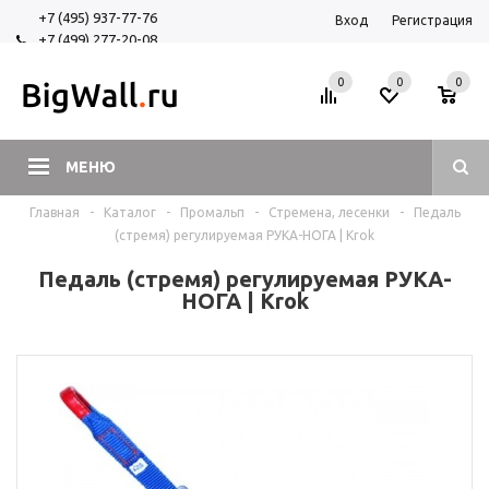
+7 (495) 937-77-76
Вход
Регистрация
+7 (499) 277-20-08
+7 (925) 525-29-84
0
0
0
МЕНЮ
Главная
-
Каталог
-
Промальп
-
Стремена, лесенки
-
Педаль
(стремя) регулируемая РУКА-НОГА | Krok
Педаль (стремя) регулируемая РУКА-
НОГА | Krok