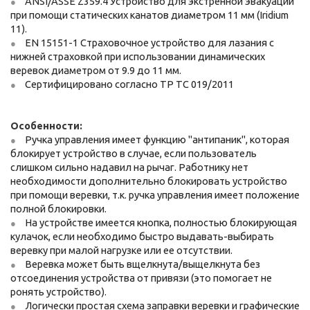
ANSI/ASSE Z359.4 Устройство для экстренной эвакуации
при помощи статических канатов диаметром 11 мм (Iridium
11).
EN 15151-1 Страховочное устройство для лазания с
нижней страховкой при использовании динамических
веревок диаметром от 9.9 до 11 мм.
Сертифицировано согласно ТР ТС 019/2011
Особенности:
Ручка управления имеет функцию "антипаник", которая
блокирует устройство в случае, если пользователь
слишком сильно надавил на рычаг. Работнику нет
необходимости дополнительно блокировать устройство
при помощи веревки, т.к. ручка управления имеет положение
полной блокировки.
На устройстве имеется кнопка, полностью блокирующая
кулачок, если необходимо быстро выдавать-выбирать
веревку при малой нагрузке или ее отсутствии.
Веревка может быть вщелкнута/выщелкнута без
отсоединения устройства от привязи (это помогает не
ронять устройство).
Логически простая схема заправки веревки и графические