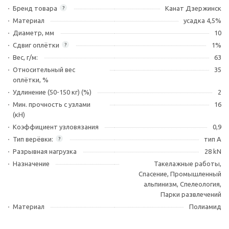
Бренд товара
Канат Дзержинск
?
Материал
усадка 4,5%
Диаметр, мм
10
Сдвиг оплётки
1%
?
Вес, г/м:
63
Относительный вес
35
оплётки, %
Удлинение (50-150 кг) (%)
2
Мин. прочность с узлами
16
(кН)
Коэффициент узловязания
0,9
Тип верёвки:
тип А
?
Разрывная нагрузка
28 kN
Назначение
Такелажные работы,
Спасение, Промышленный
альпинизм, Спелеология,
Парки развлечений
Материал
Полиамид