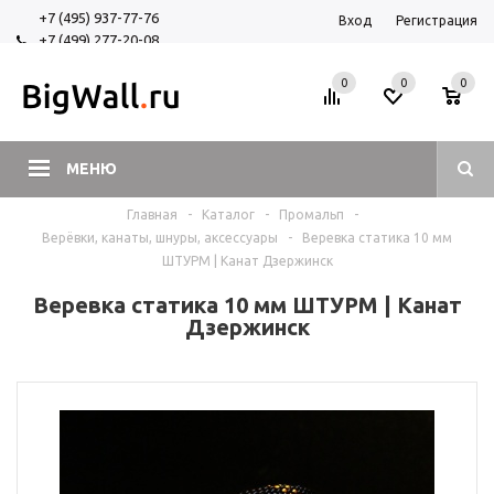
+7 (495) 937-77-76
Вход
Регистрация
+7 (499) 277-20-08
+7 (925) 525-29-84
0
0
0
МЕНЮ
Главная
-
Каталог
-
Промальп
-
Верёвки, канаты, шнуры, аксессуары
-
Веревка статика 10 мм
ШТУРМ | Канат Дзержинск
Веревка статика 10 мм ШТУРМ | Канат
Дзержинск