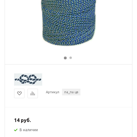
Артикул
па_па цв
14 руб.
В наличии