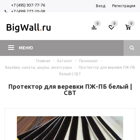
+7 (495) 937-77-76
Вход
Регистрация
+7 (499) 277-20-08
+7 (925) 525-29-84
0
0
0
МЕНЮ
Главная
-
Каталог
-
Промальп
-
Верёвки, канаты, шнуры, аксессуары
-
Протектор для веревки ПЖ-ПБ
белый | СВТ
Протектор для веревки ПЖ-ПБ белый |
СВТ