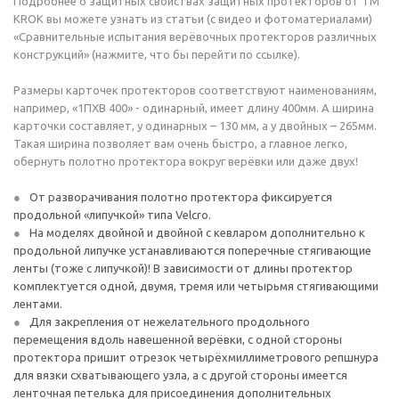
Подробнее о защитных свойствах защитных протекторов от ТМ
KROK вы можете узнать из статьи (с видео и фотоматериалами)
«Сравнительные испытания верёвочных протекторов различных
конструкций» (нажмите, что бы перейти по ссылке).
Размеры карточек протекторов соответствуют наименованиям,
например, «1ПХВ 400» - одинарный, имеет длину 400мм. А ширина
карточки составляет, у одинарных – 130 мм, а у двойных – 265мм.
Такая ширина позволяет вам очень быстро, а главное легко,
обернуть полотно протектора вокруг верёвки или даже двух!
От разворачивания полотно протектора фиксируется
продольной «липучкой» типа Velcro.
На моделях двойной и двойной с кевларом дополнительно к
продольной липучке устанавливаются поперечные стягивающие
ленты (тоже с липучкой)! В зависимости от длины протектор
комплектуется одной, двумя, тремя или четырьмя стягивающими
лентами.
Для закрепления от нежелательного продольного
перемещения вдоль навешенной верёвки, с одной стороны
протектора пришит отрезок четырёхмиллиметрового репшнура
для вязки схватывающего узла, а с другой стороны имеется
ленточная петелька для присоединения дополнительных