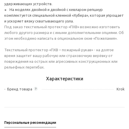
удерживающих устройств.
На моделях двойной и двойной с кевларом репшнур
комплектуется специальной клеммой «Хубера», которая упрощает
и ускоряет вязку схватывающего узла.
Под заказ текстильный протектор «ПХВ» возможно изготовить
любого другого размера и с иными дополнительными опциями. Об
этом необходимо написать в опциональном окне «Пожелания».
Текстильный протектор «ПХВ – пожарный рукав» - на долгое
время защитит вашу рабочую или страховочную верёвку от
повреждения на острых или агрессивных конструкционных или
рельефных перегибах.
Характеристики
Бренд товара
Krok
?
Персональные рекомендации