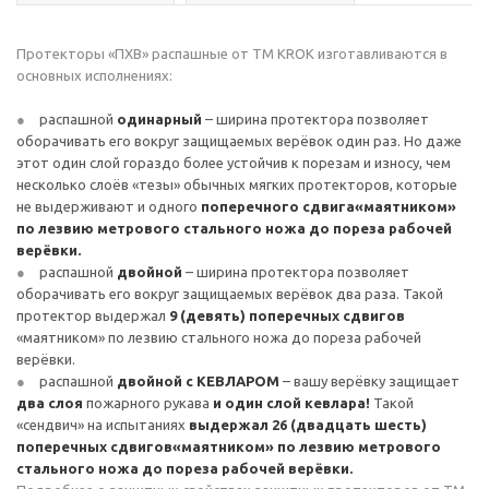
Протекторы «ПХВ» распашные от TM KROK изготавливаются в
основных исполнениях:
распашной
одинарный
– ширина протектора позволяет
оборачивать его вокруг защищаемых верёвок один раз. Но даже
этот один слой гораздо более устойчив к порезам и износу, чем
несколько слоёв «тезы» обычных мягких протекторов, которые
не выдерживают и одного
поперечного сдвига
«маятником»
по лезвию метрового стального ножа до пореза рабочей
верёвки.
распашной
двойной
– ширина протектора позволяет
оборачивать его вокруг защищаемых верёвок два раза. Такой
протектор выдержал
9 (девять) поперечных сдвигов
«маятником» по лезвию стального ножа до пореза рабочей
верёвки.
распашной
двойной
с КЕВЛАРОМ
– вашу верёвку защищает
два слоя
пожарного рукава
и один слой кевлара!
Такой
«сендвич» на испытаниях
выдержал 26 (двадцать шесть)
поперечных сдвигов
«маятником» по лезвию метрового
стального ножа до пореза рабочей верёвки.