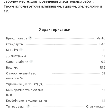
рабочем месте, для проведения спасательных работ.
Также используется в альпинизме, туризме, спелеологии и
т.п.
Характеристики
Бренд товара
Vento
?
Стандарты
ЕАС
MBS, kN
33
?
Диаметр, мм
11
Сдвиг оплётки
0,2
?
Вес, г/м:
75,2
Относительный вес
37
оплётки, %
Удлинение (50-150 кг) (%)
3
Мин. прочность с узлами
15
(кН)
Коэффициент узловязания
1,1
Тип верёвки:
Статическая
?