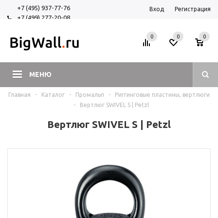
+7 (495) 937-77-76
Вход
Регистрация
+7 (499) 277-20-08
+7 (925) 525-29-84
0
0
0
МЕНЮ
Главная
-
Каталог
-
Промальп
-
Риггинговые пластины, вертлюги
-
Вертлюг SWIVEL S | Petzl
Вертлюг SWIVEL S | Petzl