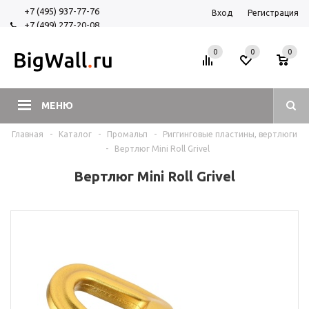
+7 (495) 937-77-76
Вход
Регистрация
+7 (499) 277-20-08
+7 (925) 525-29-84
0
0
0
МЕНЮ
Главная
-
Каталог
-
Промальп
-
Риггинговые пластины, вертлюги
-
Вертлюг Mini Roll Grivel
Вертлюг Mini Roll Grivel